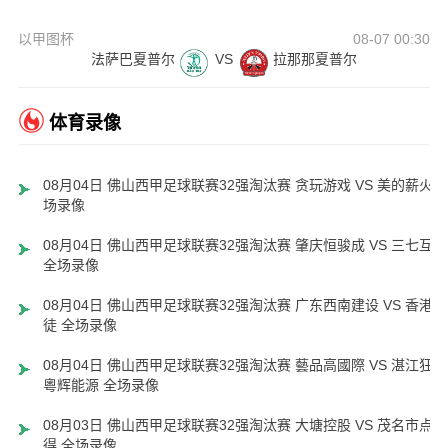
以甲图杯
08-07 00:30
法萨巴夏普尔
VS
拉那那夏普尔
体育录像
08月04日 佛山西甲足球联赛32强淘汰赛 贪玩游戏 VS 美的薪火 
场录像
08月04日 佛山西甲足球联赛32强淘汰赛 肇庆恒骏成 VS 三七互娱
全场录像
08月04日 佛山西甲足球联赛32强淘汰赛 广东西南建设 VS 香港圣
徒 全场录像
08月04日 佛山西甲足球联赛32强淘汰赛 藝品高國際 VS 湛江狂狼
粵辉能源 全场录像
08月03日 佛山西甲足球联赛32强淘汰赛 大塘控股 VS 茂名市点都
得 全场录像