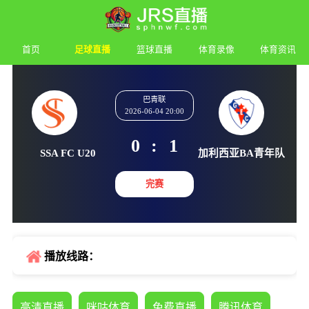
首页
足球直播
篮球直播
体育录像
体育资讯
巴青联
2026-06-04 20:00
0
:
1
SSA FC U20
加利西亚B
完赛
播放线路：
高清直播
咪咕体育
免费直播
腾讯体育