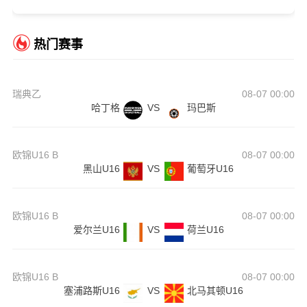
热门赛事
瑞典乙
08-07 00:00
哈丁格
VS
玛巴斯
欧锦U16 B
08-07 00:00
黑山U16
VS
葡萄牙U16
欧锦U16 B
08-07 00:00
爱尔兰U16
VS
荷兰U16
欧锦U16 B
08-07 00:00
塞浦路斯U16
VS
北马其顿U16