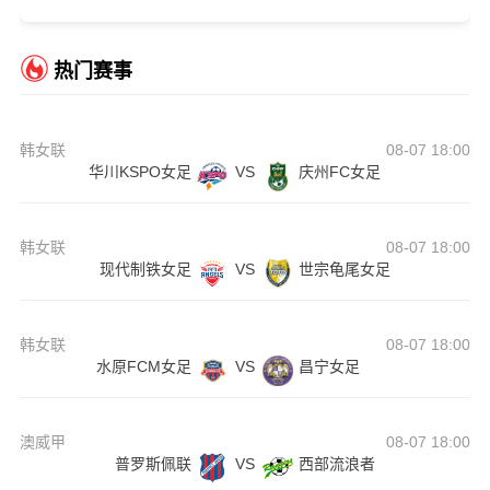
热门赛事
韩女联
08-07 18:00
华川KSPO女足
VS
庆州FC女足
韩女联
08-07 18:00
现代制铁女足
VS
世宗龟尾女足
韩女联
08-07 18:00
水原FCM女足
VS
昌宁女足
澳威甲
08-07 18:00
普罗斯佩联
VS
西部流浪者