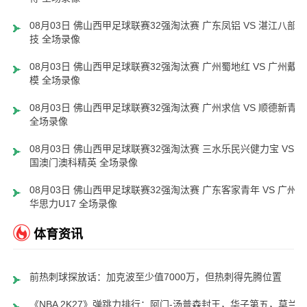
08月03日 佛山西甲足球联赛32强淘汰赛 广东凤铝 VS 湛江八部科
技 全场录像
08月03日 佛山西甲足球联赛32强淘汰赛 广州蜀地红 VS 广州戴拿
模 全场录像
08月03日 佛山西甲足球联赛32强淘汰赛 广州求信 VS 顺德新青年
全场录像
08月03日 佛山西甲足球联赛32强淘汰赛 三水乐民兴健力宝 VS 中
国澳门澳科精英 全场录像
08月03日 佛山西甲足球联赛32强淘汰赛 广东客家青年 VS 广州英
华思力U17 全场录像
体育资讯
前热刺球探放话：加克波至少值7000万，但热刺得先腾位置
《NBA 2K27》弹跳力排行：阿门-汤普森封王，华子第五，莫兰特