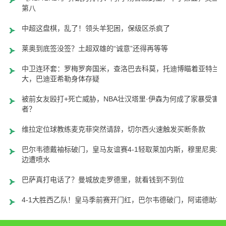
第八
中超这盘棋，乱了！领头羊犯困，保级区杀疯了
莱奥到底签没签？土超双雄的“诚意”还得再等等
中卫连环套：罗梅罗奔国米，查洛巴去科莫，托迪博瞄着亚特兰
大，巴迪亚希勒身体存疑
被前女友殴打+死亡威胁，NBA壮汉塔里·伊森为何成了家暴受害
者？
维拉定位球教练麦克菲突然请辞，切尔西火速触发买断条款
巴尔韦德戴袖标破门，皇马友谊赛4-1轻取莱加内斯，穆里尼奥场
边遭喷水
巴萨真打电话了？曼城放走罗德里，就看钱到不到位
4-1大胜西乙队！皇马季前赛开门红，巴尔韦德破门，阿诺德助攻