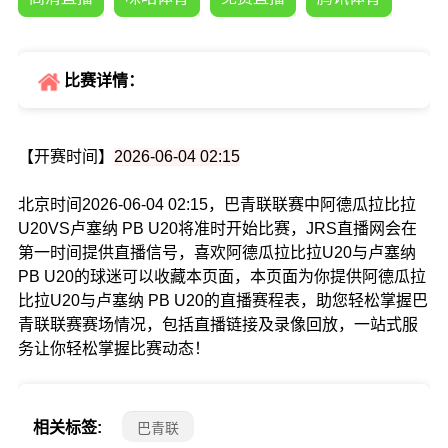
比赛详情：
【开赛时间】
2026-06-04 02:15
北京时间2026-06-04 02:15，巴青联联赛中阿德瓜拉比拉
U20VS卢塞纳 PB U20将准时开始比赛，JRS直播网会在
第一时间提供直播信号，喜欢阿德瓜拉比拉U20与卢塞纳
PB U20的球迷可以收藏本页面，本页面为你提供阿德瓜拉
比拉U20与卢塞纳 PB U20的直播赛程表，助您轻松掌握巴
青联联赛赛场情况，包括直播链接及录像回放，一站式服
务让你轻松掌握比赛动态！
相关标签:
巴青联