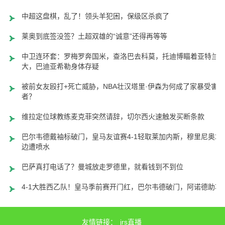
中超这盘棋，乱了！领头羊犯困，保级区杀疯了
莱奥到底签没签？土超双雄的“诚意”还得再等等
中卫连环套：罗梅罗奔国米，查洛巴去科莫，托迪博瞄着亚特兰
大，巴迪亚希勒身体存疑
被前女友殴打+死亡威胁，NBA壮汉塔里·伊森为何成了家暴受害
者？
维拉定位球教练麦克菲突然请辞，切尔西火速触发买断条款
巴尔韦德戴袖标破门，皇马友谊赛4-1轻取莱加内斯，穆里尼奥场
边遭喷水
巴萨真打电话了？曼城放走罗德里，就看钱到不到位
4-1大胜西乙队！皇马季前赛开门红，巴尔韦德破门，阿诺德助攻
友情链接：
jrs直播