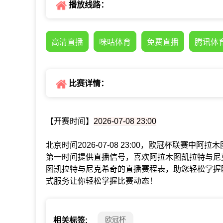
播放线路：
高清直播
咪咕体育
免费直播
腾讯体
比赛详情：
【开赛时间】
2026-07-08 23:00
北京时间2026-07-08 23:00，欧冠杯联赛
第一时间提供直播信号，喜欢阿拉木图凯拉特与尼
图凯拉特与尼克希奇的直播赛程表，助您轻松掌握
式服务让你轻松掌握比赛动态！
欧冠杯
相关标签: