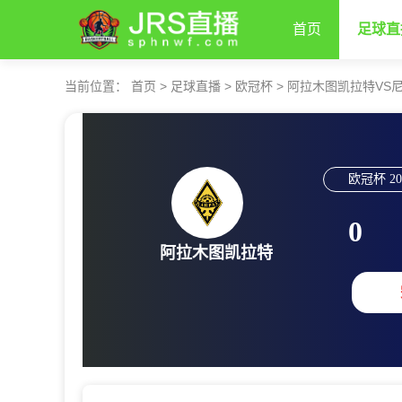
首页
足球直
当前位置：
首页
>
足球直播
>
欧冠杯
>
阿拉木图凯拉特VS
欧冠杯
20
0
阿拉木图凯拉特