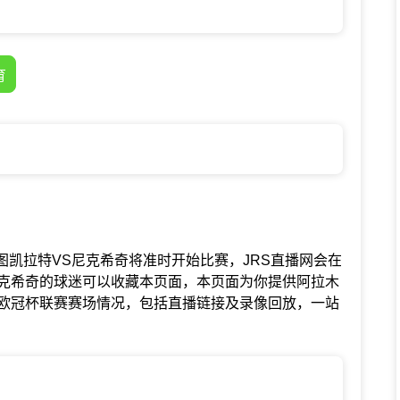
育
中阿拉木图凯拉特VS尼克希奇将准时开始比赛，JRS直播网会在
克希奇的球迷可以收藏本页面，本页面为你提供阿拉木
欧冠杯联赛赛场情况，包括直播链接及录像回放，一站