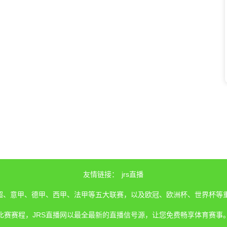
友情链接：
jrs直播
、英超、意甲、德甲、西甲、法甲等五大联赛，以及欧冠、欧洲杯、世界杯等
比赛赛程，JRS直播网以最全最新的直播信号源，让您免费畅享体育赛事