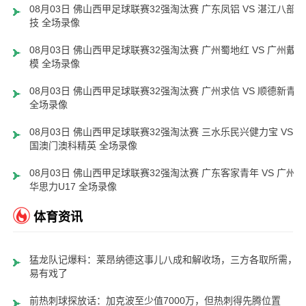
08月03日 佛山西甲足球联赛32强淘汰赛 广东凤铝 VS 湛江八部科
技 全场录像
08月03日 佛山西甲足球联赛32强淘汰赛 广州蜀地红 VS 广州戴拿
模 全场录像
08月03日 佛山西甲足球联赛32强淘汰赛 广州求信 VS 顺德新青年
全场录像
08月03日 佛山西甲足球联赛32强淘汰赛 三水乐民兴健力宝 VS 中
国澳门澳科精英 全场录像
08月03日 佛山西甲足球联赛32强淘汰赛 广东客家青年 VS 广州英
华思力U17 全场录像
体育资讯
猛龙队记爆料：莱昂纳德这事儿八成和解收场，三方各取所需，
易有戏了
前热刺球探放话：加克波至少值7000万，但热刺得先腾位置