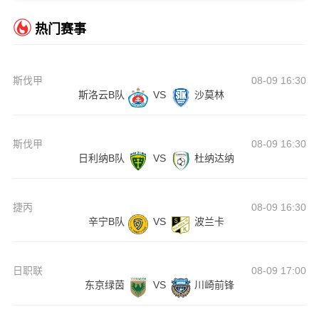
热门赛事
斯伐甲
08-09 16:30
斯洛云B队
VS
沙莫林
斯伐甲
08-09 16:30
日利纳B队
VS
杜纳达纳
捷丙
08-09 16:30
辛宁B队
VS
波兰卡
日职联
08-09 17:00
东京绿茵
VS
川崎前锋