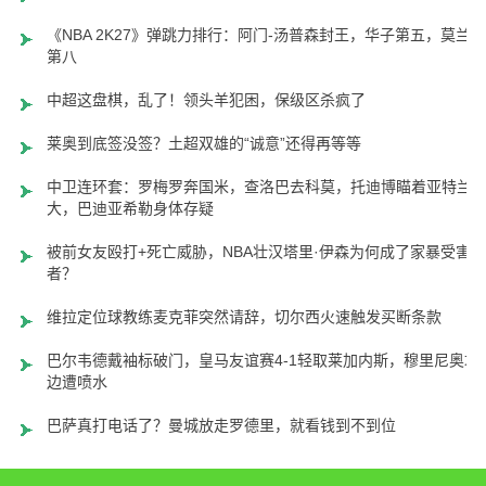
《NBA 2K27》弹跳力排行：阿门-汤普森封王，华子第五，莫兰特
第八
中超这盘棋，乱了！领头羊犯困，保级区杀疯了
莱奥到底签没签？土超双雄的“诚意”还得再等等
中卫连环套：罗梅罗奔国米，查洛巴去科莫，托迪博瞄着亚特兰
大，巴迪亚希勒身体存疑
被前女友殴打+死亡威胁，NBA壮汉塔里·伊森为何成了家暴受害
者？
维拉定位球教练麦克菲突然请辞，切尔西火速触发买断条款
巴尔韦德戴袖标破门，皇马友谊赛4-1轻取莱加内斯，穆里尼奥场
边遭喷水
巴萨真打电话了？曼城放走罗德里，就看钱到不到位