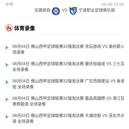
中甲
08-09 19:00
无锡吴钩
VS
宁波职业足球俱乐部
体育录像
08月04日 佛山西甲足球联赛32强淘汰赛 贪玩游戏 VS 美的薪火 
场录像
08月04日 佛山西甲足球联赛32强淘汰赛 肇庆恒骏成 VS 三七互娱
全场录像
08月04日 佛山西甲足球联赛32强淘汰赛 广东西南建设 VS 香港圣
徒 全场录像
08月04日 佛山西甲足球联赛32强淘汰赛 藝品高國際 VS 湛江狂狼
粵辉能源 全场录像
08月03日 佛山西甲足球联赛32强淘汰赛 大塘控股 VS 茂名市点都
得 全场录像