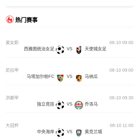
热门赛事
美女职
08-10 09:00
西雅图统治女足
VS
天使城女足
尼拉甲
08-10 09:00
马塔加尔帕FC
VS
马纳瓜
洪都甲
08-10 09:30
独立竞技
VS
乔洛马
大冠杯
08-10 11:00
中央海岸
VS
奥克兰城