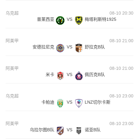
乌克超
08-10 20:30
普莱西亚
VS
梅塔利斯特1925
阿美甲
08-10 21:00
安德拉尼克
VS
舒拉克B队
阿美甲
08-10 21:00
米卡
VS
佩历克B队
乌克超
08-10 23:00
卡帕迪
VS
LNZ切尔卡斯
阿美甲
08-10 23:00
乌拉尔图B队
VS
诺亚B队