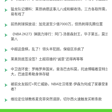
猛龙队记爆料：莱昂纳德这事儿八成和解收场，三方各取所需，
易有戏了
前热刺球探放话：加克波至少值7000万，但热刺得先腾位置
《NBA 2K27》弹跳力排行：阿门-汤普森封王，华子第五，莫兰特
第八
中超这盘棋，乱了！领头羊犯困，保级区杀疯了
莱奥到底签没签？土超双雄的“诚意”还得再等等
中卫连环套：罗梅罗奔国米，查洛巴去科莫，托迪博瞄着亚特兰
大，巴迪亚希勒身体存疑
被前女友殴打+死亡威胁，NBA壮汉塔里·伊森为何成了家暴受害
者？
维拉定位球教练麦克菲突然请辞，切尔西火速触发买断条款