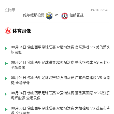
立陶甲
08-10 23:45
维尔纽斯投资
VS
帕纳瓦兹
体育录像
08月04日 佛山西甲足球联赛32强淘汰赛 贪玩游戏 VS 美的薪火 
场录像
08月04日 佛山西甲足球联赛32强淘汰赛 肇庆恒骏成 VS 三七互娱
全场录像
08月04日 佛山西甲足球联赛32强淘汰赛 广东西南建设 VS 香港圣
徒 全场录像
08月04日 佛山西甲足球联赛32强淘汰赛 藝品高國際 VS 湛江狂狼
粵辉能源 全场录像
08月03日 佛山西甲足球联赛32强淘汰赛 大塘控股 VS 茂名市点都
得 全场录像