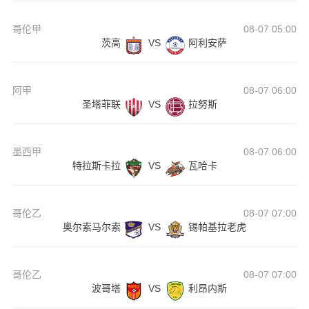
哥伦甲
08-07 05:00
茨高
VS
阿利安萨
阿甲
08-07 06:00
圣塔菲联
VS
拉努斯
墨西甲
08-07 06:00
特拉斯卡拉
VS
瓦哈卡
哥伦乙
08-07 07:00
奥尔索马尔索
VS
锡帕基拉老虎
哥伦乙
08-07 07:00
波哥塔
VS
利昂内斯