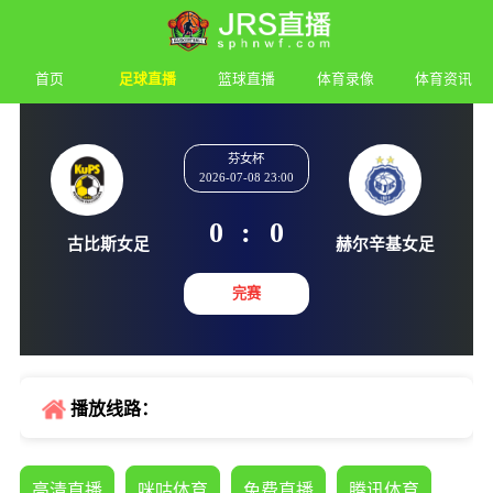
首页
足球直播
篮球直播
体育录像
体育资讯
芬女杯
2026-07-08 23:00
0
:
0
古比斯女足
赫尔辛基
完赛
播放线路：
高清直播
咪咕体育
免费直播
腾讯体育