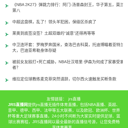
《NBA 2K27》弹跳力排行：阿门-汤普森封王，华子第五，莫兰特
第八
中超这盘棋，乱了！领头羊犯困，保级区杀疯了
莱奥到底签没签？土超双雄的“诚意”还得再等等
中卫连环套：罗梅罗奔国米，查洛巴去科莫，托迪博瞄着亚特兰
大，巴迪亚希勒身体存疑
被前女友殴打+死亡威胁，NBA壮汉塔里·伊森为何成了家暴受害
者？
维拉定位球教练麦克菲突然请辞，切尔西火速触发买断条款
友情链接：
jrs直播
JRS直播网
提供jrs直播无插件体育直播，包括NBA直播、英超、
意甲、德甲、西甲、法甲等五大联赛，以及欧冠、欧洲杯、世界
杯等重大足球赛事直播，24小时不间断为大家实时提供足球、篮
球比赛赛程，JRS直播网以最全最新的直播信号源，让您免费畅
享体育赛事。