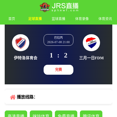
首页
足球直播
篮球直播
体育录像
体育资讯
巴拉丙
2026-07-08 21:00
1
:
2
伊特洛体育会
三月一日
完赛
播放线路：
高清直播
咪咕体育
免费直播
腾讯体育