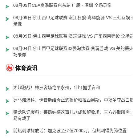
08月09日CBA夏季联赛启东站 广厦 - 深圳 全场录像
08月09日 佛山西甲足球联赛 湛江狂狼·粵辉能源 VS 三七互娱 全
录像
08月09日 佛山西甲足球联赛 贪玩游戏 VS 广东西南建设 全场录
08月04日 佛山西甲足球联赛32强淘汰赛 贪玩游戏 VS 美的薪火 
场录像
体育资讯
湘超激战！株洲客场绝平永州，1比1握手言和
罗马诺爆料：伊普斯维奇正式报价帕拉西奥斯，中场争夺战白热
猛龙队记爆料：莱昂纳德这事儿八成和解收场，三方各取所需，
易有戏了
前热刺球探放话：加克波至少值7000万，但热刺得先腾位置