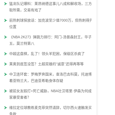
猛龙队记爆料：莱昂纳德这事儿八成和解收场，三方各
取所需，交易有戏了
前热刺球探放话：加克波至少值7000万，但热刺得先腾
位置
《NBA 2K27》弹跳力排行：阿门-汤普森封王，华子第
五，莫兰特第八
中超这盘棋，乱了！领头羊犯困，保级区杀疯了
莱奥到底签没签？土超双雄的“诚意”还得再等等
中卫连环套：罗梅罗奔国米，查洛巴去科莫，托迪博瞄
着亚特兰大，巴迪亚希勒身体存疑
被前女友殴打+死亡威胁，NBA壮汉塔里·伊森为何成了
家暴受害者？
维拉定位球教练麦克菲突然请辞，切尔西火速触发买断
条款