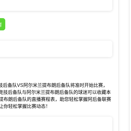
育
中男孩竞技后备队VS阿尔米兰提布朗后备队将准时开始比赛，
孩竞技后备队与阿尔米兰提布朗后备队的球迷可以收藏本
提布朗后备队的直播赛程表，助您轻松掌握阿后备联赛
让你轻松掌握比赛动态！