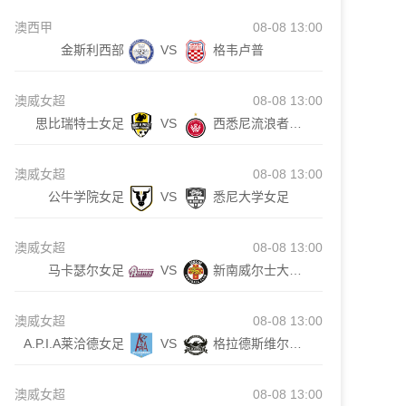
澳西甲
08-08 13:00
金斯利西部
VS
格韦卢普
澳威女超
08-08 13:00
思比瑞特士女足
VS
西悉尼流浪者女足B队
澳威女超
08-08 13:00
公牛学院女足
VS
悉尼大学女足
澳威女超
08-08 13:00
马卡瑟尔女足
VS
新南威尔士大学女足
澳威女超
08-08 13:00
A.P.I.A莱洽德女足
VS
格拉德斯维尔乌鸦女足
澳威女超
08-08 13:00