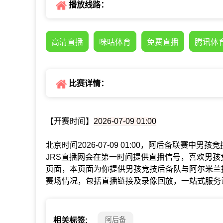
播放线路：
高清直播
咪咕体育
免费直播
腾讯体
比赛详情：
【开赛时间】
2026-07-09 01:00
北京时间2026-07-09 01:00，阿后备联赛
JRS直播网会在第一时间提供直播信号，喜欢男
页面，本页面为你提供男孩竞技后备队与阿尔米兰
赛场情况，包括直播链接及录像回放，一站式服务
阿后备
相关标签: