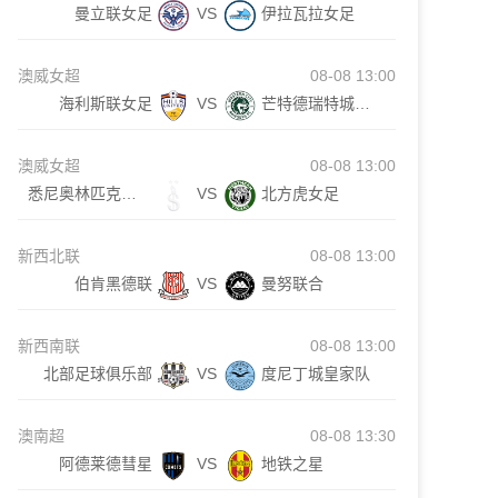
曼立联女足
VS
伊拉瓦拉女足
澳威女超
08-08 13:00
海利斯联女足
VS
芒特德瑞特城女足
澳威女超
08-08 13:00
悉尼奥林匹克女足
VS
北方虎女足
新西北联
08-08 13:00
伯肯黑德联
VS
曼努联合
新西南联
08-08 13:00
北部足球俱乐部
VS
度尼丁城皇家队
澳南超
08-08 13:30
阿德莱德彗星
VS
地铁之星