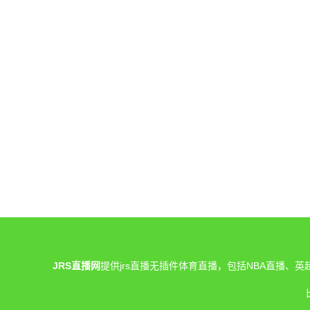
JRS直播网
提供jrs直播无插件体育直播，包括NBA直播