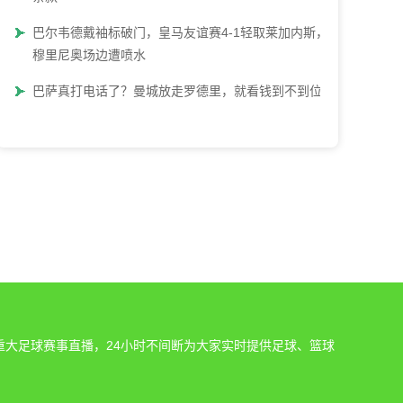
巴尔韦德戴袖标破门，皇马友谊赛4-1轻取莱加内斯，
穆里尼奥场边遭喷水
巴萨真打电话了？曼城放走罗德里，就看钱到不到位
重大足球赛事直播，24小时不间断为大家实时提供足球、篮球
。