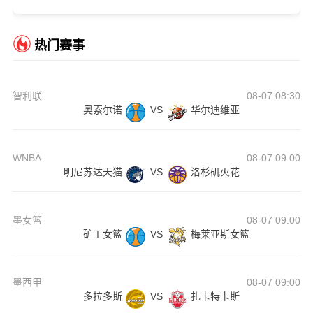
热门赛事
智利联
08-07 08:30
奥索尔诺
VS
华尔迪维亚
WNBA
08-07 09:00
明尼苏达天猫
VS
洛杉矶火花
墨女篮
08-07 09:00
矿工女篮
VS
梅莱亚斯女篮
墨西甲
08-07 09:00
多拉多斯
VS
扎卡特卡斯