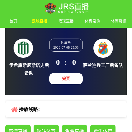
首页
足球直播
篮球直播
体育录像
体育资讯
阿后备
2026-07-08 23:30
0
:
0
伊希库斯尼斯塔史后
萨兰迪兵工
备队
完赛
播放线路：
高清直播
咪咕体育
免费直播
腾讯体育