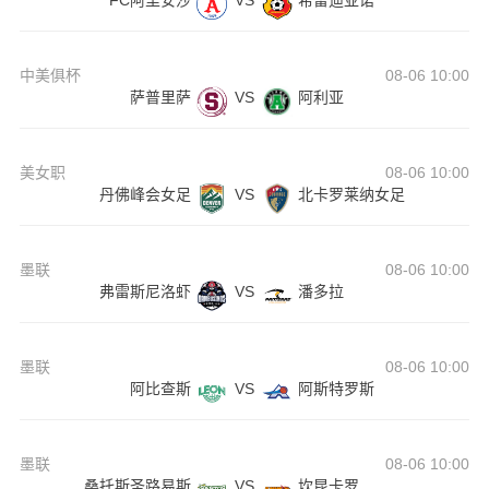
FC阿里安沙
VS
希雷迪亚诺
中美俱杯
08-06 10:00
萨普里萨
VS
阿利亚
美女职
08-06 10:00
丹佛峰会女足
VS
北卡罗莱纳女足
墨联
08-06 10:00
弗雷斯尼洛虾
VS
潘多拉
墨联
08-06 10:00
阿比查斯
VS
阿斯特罗斯
墨联
08-06 10:00
桑托斯圣路易斯
VS
坎昆卡罗