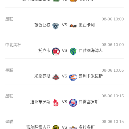
墨联
08-06 10:00
银色巨狼
VS
墨西卡利
中北美杯
08-06 10:00
托卢卡
VS
西雅图海湾人
墨联
08-06 10:05
米拿罗斯
VS
哥利卡米诺斯
墨联
08-06 10:15
迪亚布罗斯
VS
弗雷塞罗斯
墨联
08-06 10:15
富尔萨雷吉亚
VS
多拉多斯