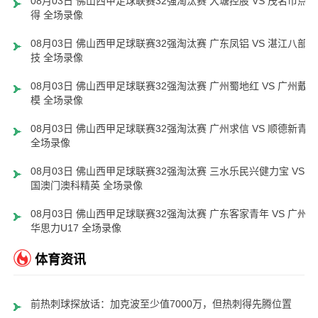
08月03日 佛山西甲足球联赛32强淘汰赛 大塘控股 VS 茂名市点都
得 全场录像
08月03日 佛山西甲足球联赛32强淘汰赛 广东凤铝 VS 湛江八部科
技 全场录像
08月03日 佛山西甲足球联赛32强淘汰赛 广州蜀地红 VS 广州戴拿
模 全场录像
08月03日 佛山西甲足球联赛32强淘汰赛 广州求信 VS 顺德新青年
全场录像
08月03日 佛山西甲足球联赛32强淘汰赛 三水乐民兴健力宝 VS 中
国澳门澳科精英 全场录像
08月03日 佛山西甲足球联赛32强淘汰赛 广东客家青年 VS 广州英
华思力U17 全场录像
体育资讯
前热刺球探放话：加克波至少值7000万，但热刺得先腾位置