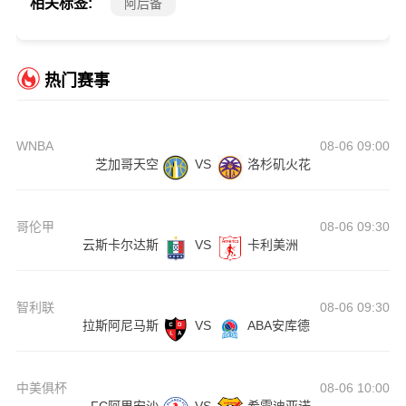
相关标签:
阿后备
热门赛事
WNBA
08-06 09:00
芝加哥天空
VS
洛杉矶火花
哥伦甲
08-06 09:30
云斯卡尔达斯
VS
卡利美洲
智利联
08-06 09:30
拉斯阿尼马斯
VS
ABA安库德
中美俱杯
08-06 10:00