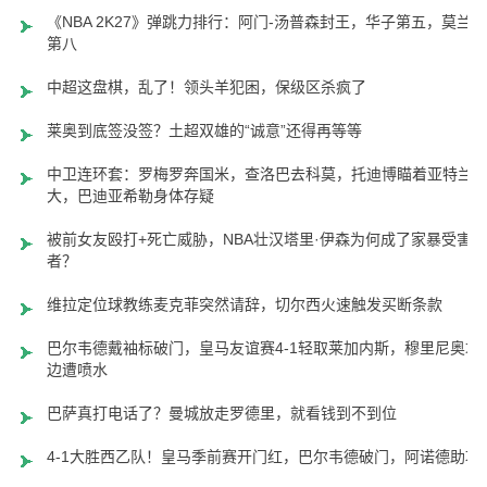
《NBA 2K27》弹跳力排行：阿门-汤普森封王，华子第五，莫兰特
第八
中超这盘棋，乱了！领头羊犯困，保级区杀疯了
莱奥到底签没签？土超双雄的“诚意”还得再等等
中卫连环套：罗梅罗奔国米，查洛巴去科莫，托迪博瞄着亚特兰
大，巴迪亚希勒身体存疑
被前女友殴打+死亡威胁，NBA壮汉塔里·伊森为何成了家暴受害
者？
维拉定位球教练麦克菲突然请辞，切尔西火速触发买断条款
巴尔韦德戴袖标破门，皇马友谊赛4-1轻取莱加内斯，穆里尼奥场
边遭喷水
巴萨真打电话了？曼城放走罗德里，就看钱到不到位
4-1大胜西乙队！皇马季前赛开门红，巴尔韦德破门，阿诺德助攻