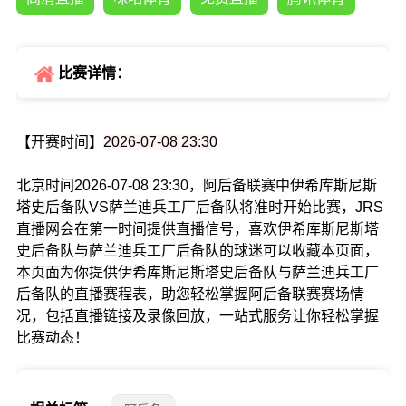
比赛详情：
【开赛时间】
2026-07-08 23:30
北京时间2026-07-08 23:30，阿后备联赛中伊希库斯尼斯
塔史后备队VS萨兰迪兵工厂后备队将准时开始比赛，JRS
直播网会在第一时间提供直播信号，喜欢伊希库斯尼斯塔
史后备队与萨兰迪兵工厂后备队的球迷可以收藏本页面，
本页面为你提供伊希库斯尼斯塔史后备队与萨兰迪兵工厂
后备队的直播赛程表，助您轻松掌握阿后备联赛赛场情
况，包括直播链接及录像回放，一站式服务让你轻松掌握
比赛动态！