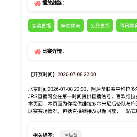
播放线路：
高清直播
咪咕体育
免费直播
腾讯体
比赛详情：
【开赛时间】
2026-07-08 22:00
北京时间2026-07-08 22:00，阿后备联赛
JRS直播网会在第一时间提供直播信号，喜欢维
本页面，本页面为你提供维拉多尔米尼后备队与梅
联赛赛场情况，包括直播链接及录像回放，一站式
阿后备
相关标签: