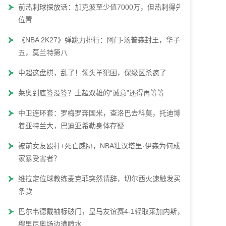
前热刺球探放话：加克波至少值7000万，但热刺得先腾
位置
《NBA 2K27》弹跳力排行：阿门-汤普森封王，华子第
五，莫兰特第八
中超这盘棋，乱了！领头羊犯困，保级区杀疯了
莱奥到底签没签？土超双雄的“诚意”还得再等等
中卫连环套：罗梅罗奔国米，查洛巴去科莫，托迪博瞄
着亚特兰大，巴迪亚希勒身体存疑
被前女友殴打+死亡威胁，NBA壮汉塔里·伊森为何成了
家暴受害者？
维拉定位球教练麦克菲突然请辞，切尔西火速触发买断
条款
巴尔韦德戴袖标破门，皇马友谊赛4-1轻取莱加内斯，
穆里尼奥场边遭喷水