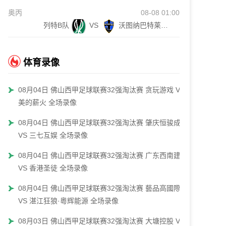
奥丙
08-08 01:00
列特B队
VS
沃图纳巴特莱昂费尔登
体育录像
08月04日 佛山西甲足球联赛32强淘汰赛 贪玩游戏 VS
美的薪火 全场录像
08月04日 佛山西甲足球联赛32强淘汰赛 肇庆恒骏成
VS 三七互娱 全场录像
08月04日 佛山西甲足球联赛32强淘汰赛 广东西南建设
VS 香港圣徒 全场录像
08月04日 佛山西甲足球联赛32强淘汰赛 藝品高國際
VS 湛江狂狼·粵辉能源 全场录像
08月03日 佛山西甲足球联赛32强淘汰赛 大塘控股 VS