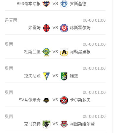
B93哥本哈根
VS
罗斯基德
丹麦丙
08-08 01:00
弗雷姆
VS
赫斯霍尔姆
奥丙
08-08 01:00
杜斯兰堡
VS
阿勒黑里根
奥丙
08-08 01:00
拉夫尼茨
VS
维兹
奥丙
08-08 01:00
SV蒂尔米奇
VS
卡尔斯多夫
奥丙
08-08 01:00
克马克特
VS
阿图斯维尔登