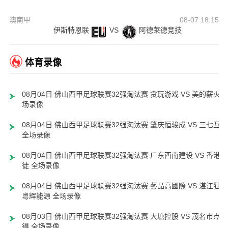
澳南甲
08-07 18:15
伊斯特恩联
VS
阿德莱德竞技
体育录像
08月04日 佛山西甲足球联赛32强淘汰赛 贪玩游戏 VS 美的薪火 
场录像
08月04日 佛山西甲足球联赛32强淘汰赛 肇庆恒骏成 VS 三七互娱
全场录像
08月04日 佛山西甲足球联赛32强淘汰赛 广东西南建设 VS 香港圣
徒 全场录像
08月04日 佛山西甲足球联赛32强淘汰赛 藝品高國際 VS 湛江狂狼
粵辉能源 全场录像
08月03日 佛山西甲足球联赛32强淘汰赛 大塘控股 VS 茂名市点都
得 全场录像