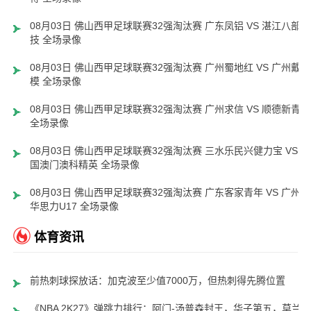
08月03日 佛山西甲足球联赛32强淘汰赛 广东凤铝 VS 湛江八部科
技 全场录像
08月03日 佛山西甲足球联赛32强淘汰赛 广州蜀地红 VS 广州戴拿
模 全场录像
08月03日 佛山西甲足球联赛32强淘汰赛 广州求信 VS 顺德新青年
全场录像
08月03日 佛山西甲足球联赛32强淘汰赛 三水乐民兴健力宝 VS 中
国澳门澳科精英 全场录像
08月03日 佛山西甲足球联赛32强淘汰赛 广东客家青年 VS 广州英
华思力U17 全场录像
体育资讯
前热刺球探放话：加克波至少值7000万，但热刺得先腾位置
《NBA 2K27》弹跳力排行：阿门-汤普森封王，华子第五，莫兰特