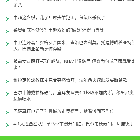
第八
中超这盘棋，乱了！领头羊犯困，保级区杀疯了
莱奥到底签没签？土超双雄的“诚意”还得再等等
中卫连环套：罗梅罗奔国米，查洛巴去科莫，托迪博瞄着亚特兰
大，巴迪亚希勒身体存疑
被前女友殴打+死亡威胁，NBA壮汉塔里·伊森为何成了家暴受害
者？
维拉定位球教练麦克菲突然请辞，切尔西火速触发买断条款
巴尔韦德戴袖标破门，皇马友谊赛4-1轻取莱加内斯，穆里尼奥场
边遭喷水
巴萨真打电话了？曼城放走罗德里，就看钱到不到位
4-1大胜西乙队！皇马季前赛开门红，巴尔韦德破门，阿诺德助攻