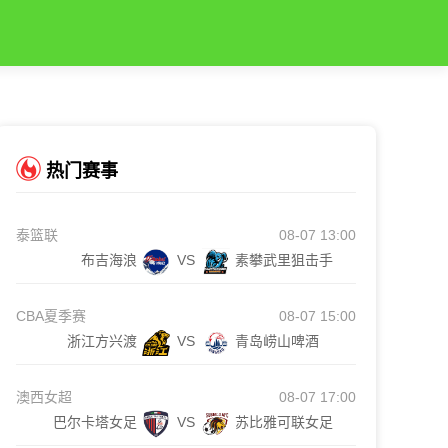
热门赛事
泰篮联
08-07 13:00
布吉海浪
VS
素攀武里狙击手
CBA夏季赛
08-07 15:00
浙江方兴渡
VS
青岛崂山啤酒
澳西女超
08-07 17:00
巴尔卡塔女足
VS
苏比雅可联女足