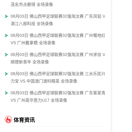
茂名市点都得 全场录像
08月03日 佛山西甲足球联赛32强淘汰赛 广东凤铝 VS
湛江八部科技 全场录像
08月03日 佛山西甲足球联赛32强淘汰赛 广州蜀地红
VS 广州戴拿模 全场录像
08月03日 佛山西甲足球联赛32强淘汰赛 广州求信 VS
顺德新青年 全场录像
08月03日 佛山西甲足球联赛32强淘汰赛 三水乐民兴健
力宝 VS 中国澳门澳科精英 全场录像
08月03日 佛山西甲足球联赛32强淘汰赛 广东客家青年
VS 广州英华思力U17 全场录像
体育资讯