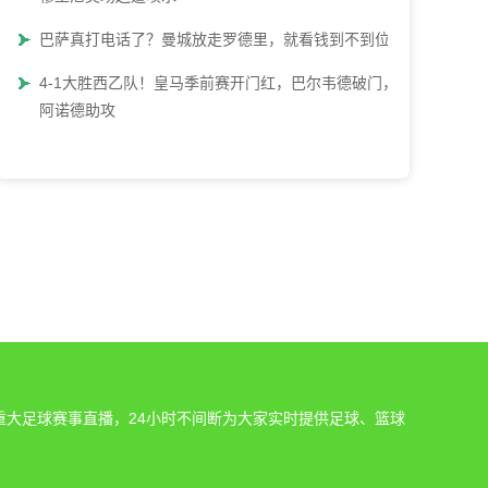
巴萨真打电话了？曼城放走罗德里，就看钱到不到位
4-1大胜西乙队！皇马季前赛开门红，巴尔韦德破门，
阿诺德助攻
重大足球赛事直播，24小时不间断为大家实时提供足球、篮球
。