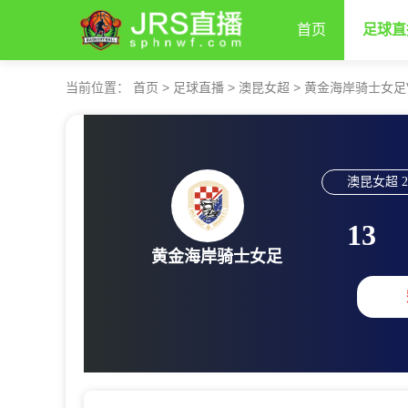
首页
足球直
当前位置：
首页
>
足球直播
>
澳昆女超
>
黄金海岸骑士女足
澳昆女超
2
13
黄金海岸骑士女足