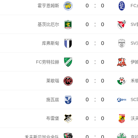
:
0
0
霍亨恩姆斯
FC
:
0
0
基茨比厄尔
SV
:
0
0
库弗斯甸
SV
:
0
0
FC劳特拉赫
伊
:
0
0
莱歇瑙
禾顿
:
0
0
施瓦兹
SC
:
0
0
布雷堡
沃
:
0
0
禾夫斯贝加业余队
克