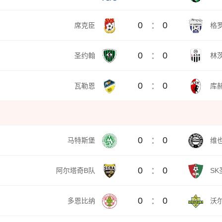
:
0
0
席克臣
格罗
:
0
0
圣约翰
林
:
0
0
瓦勒恩
库
:
0
0
马特斯堡
维也
:
0
0
阿尔塔奇B队
SK
:
0
0
多恩比纳
沃