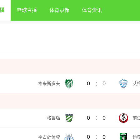
播
篮球直播
体育录像
体育资讯
:
0
0
格来斯多夫
艾
:
0
0
格鲁瑙
前
:
0
0
平古萨伏登
迪