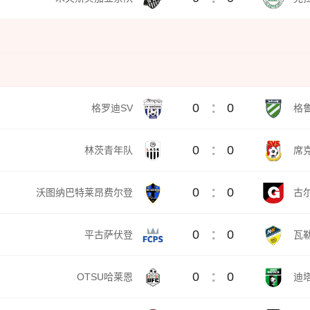
:
0
0
格罗迪SV
格
:
0
0
林茨青年队
席
:
0
0
沃图纳巴特莱昂费尔登
古
:
0
0
平古萨伏登
瓦
:
0
0
OTSU哈莱恩
迪