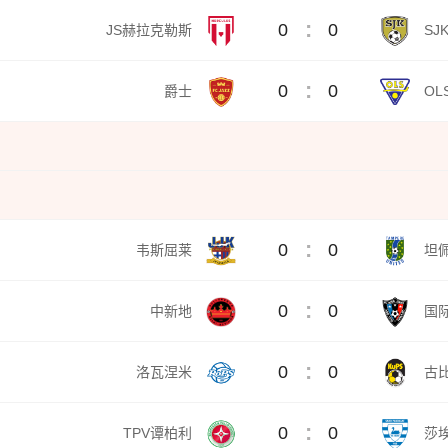
:
0
0
JS赫拉克勒斯
SJ
:
0
0
爵士
OL
:
0
0
韦斯屈莱
坦
:
0
0
中新地
国际
:
0
0
洛瓦涅米
古
:
0
0
TPV谭柏利
莎