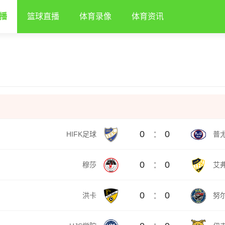
播
篮球直播
体育录像
体育资讯
:
0
0
HIFK足球
普
:
0
0
穆莎
艾
:
0
0
洪卡
努尔