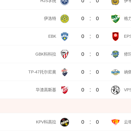
:
0
0
HJS学院
伊韦
:
0
0
伊洛特
格
:
0
0
EBK
EP
:
0
0
GBK科科拉
修
:
0
0
TP-47托尔尼奥
纳
:
0
0
华渣高斯基
VP
:
0
0
KPV科高拉
云