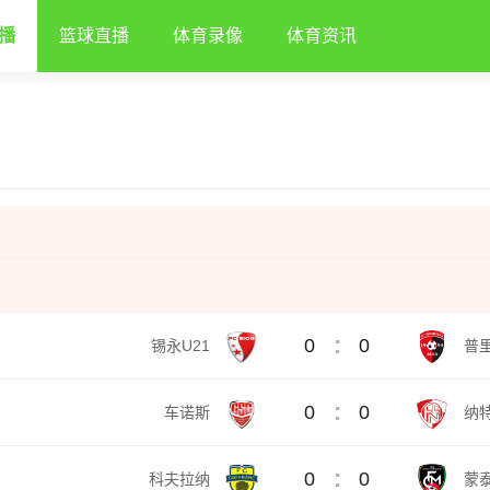
播
篮球直播
体育录像
体育资讯
:
0
0
锡永U21
普里
:
0
0
车诺斯
纳
:
0
0
科夫拉纳
蒙