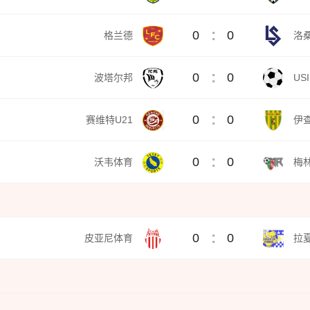
:
0
0
格兰德
洛桑
:
0
0
波塔尔邦
US
:
0
0
赛维特U21
伊
:
0
0
沃韦体育
梅
:
0
0
皮亚尼体育
拉