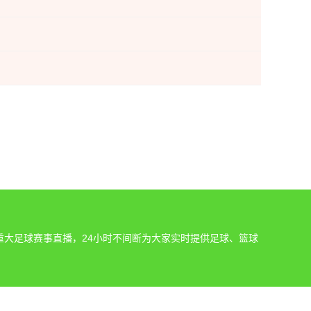
重大足球赛事直播，24小时不间断为大家实时提供足球、篮球
。
发现网站上的任何内容侵犯了您的权益，请及时通知我们，我