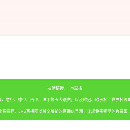
友情链接：
jrs直播
、英超、意甲、德甲、西甲、法甲等五大联赛，以及欧冠、欧洲杯、世界杯等
比赛赛程，JRS直播网以最全最新的直播信号源，让您免费畅享体育赛事
所有内容均来源于互联网，我们自身并不提供直播信号和视频内容。 若您