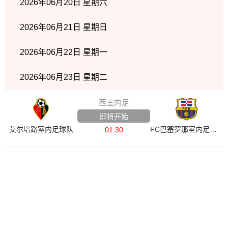
2026年06月20日 星期六
2026年06月21日 星期日
2026年06月22日 星期一
2026年06月23日 星期二
西室内足
即将开始
艾尔培路室内足球队
FC巴塞罗那室内足球队
01:30