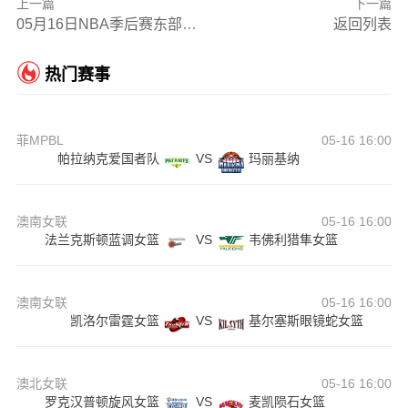
上一篇
下一篇
05月16日NBA季后赛东部半决赛G6 活塞 - 骑士 全场录像
返回列表
热门赛事
菲MPBL
05-16 16:00
帕拉纳克爱国者队
VS
玛丽基纳
澳南女联
05-16 16:00
法兰克斯顿蓝调女篮
VS
韦佛利猎隼女篮
澳南女联
05-16 16:00
凯洛尔雷霆女篮
VS
基尔塞斯眼镜蛇女篮
澳北女联
05-16 16:00
罗克汉普顿旋风女篮
VS
麦凯陨石女篮