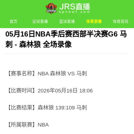
首页
足球直播
篮球直播
体育录像
体育资讯
05月16日NBA季后赛西部半决赛G6 马
刺 - 森林狼 全场录像
发布时间：2026年05月16日 18:06 阅读：
2 次
【赛事名称】NBA 森林狼 VS 马刺
【比赛时间】2026年05月16日 18:06
【比赛结果】森林狼 139:109 马刺
【所属联赛】NBA