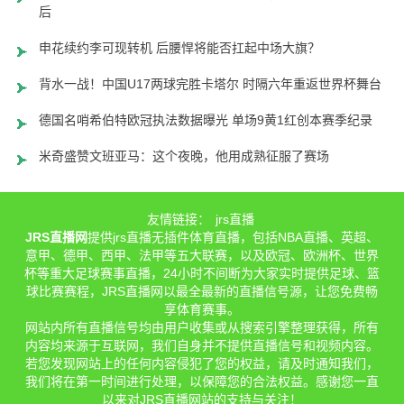
后
申花续约李可现转机 后腰悍将能否扛起中场大旗？
背水一战！中国U17两球完胜卡塔尔 时隔六年重返世界杯舞台
德国名哨希伯特欧冠执法数据曝光 单场9黄1红创本赛季纪录
米奇盛赞文班亚马：这个夜晚，他用成熟征服了赛场
友情链接：
jrs直播
JRS直播网
提供jrs直播无插件体育直播，包括NBA直播、英超、
意甲、德甲、西甲、法甲等五大联赛，以及欧冠、欧洲杯、世界
杯等重大足球赛事直播，24小时不间断为大家实时提供足球、篮
球比赛赛程，JRS直播网以最全最新的直播信号源，让您免费畅
享体育赛事。
网站内所有直播信号均由用户收集或从搜索引擎整理获得，所有
内容均来源于互联网，我们自身并不提供直播信号和视频内容。
若您发现网站上的任何内容侵犯了您的权益，请及时通知我们，
我们将在第一时间进行处理，以保障您的合法权益。感谢您一直
以来对JRS直播网站的支持与关注！