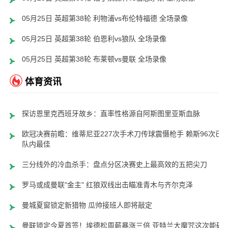
05月25日 英超第38轮 利物浦vs布伦特福德 全场录像
05月25日 英超第38轮 伯恩利vs狼队 全场录像
05月25日 英超第38轮 布莱顿vs曼联 全场录像
体育资讯
探访恩里克西班牙故乡：直率性格源自阿斯图里亚斯血脉
欧冠决赛前瞻：维蒂尼亚227次手术刀传球震慑枪手 赖斯96次已
队内最佳
三分线外的冷血杀手：盘点分区决赛史上最高效的五把尖刀
罗马或成曼联"金主" 红狼双线出击瞄准青木与齐尔克泽
曼城夏窗锁定新猎物 瓜帅接班人即将敲定
曼联锁定今夏首签！埃德松周薪暴涨三倍 亚特兰大魔咒这次能破