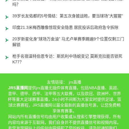
吗？
39岁长友佑都的5号情结：第五次身披战袍，要当球场"大猩猩"
印度21.3米梅西雕像惊现安全隐患 居民投诉后政府急令拆除
20岁新星化身"球场万金油" 马尤卢单赛季踢遍9个位置仅剩三门未
解锁
枪手名宿温特伯恩专访：斯凯利中场蜕变记 莫斯克拉能否锁死
K77？
友情链接：
jrs直播
JRS直播网
提供jrs直播无插件体育直播，包括NBA直播、英超、
意甲、德甲、西甲、法甲等五大联赛，以及欧冠、欧洲杯、世界
杯等重大足球赛事直播，24小时不间断为大家实时提供足球、篮
球比赛赛程，JRS直播网以最全最新的直播信号源，让您免费畅
享体育赛事。
网站内所有直播信号均由用户收集或从搜索引擎整理获得，所有
内容均来源于互联网，我们自身并不提供直播信号和视频内容。
若您发现网站上的任何内容侵犯了您的权益，请及时通知我们，