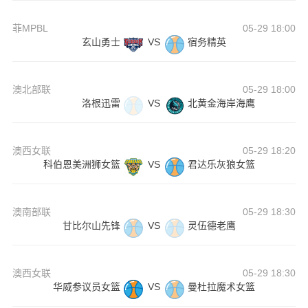
菲MPBL
05-29 18:00
玄山勇士
VS
宿务精英
澳北部联
05-29 18:00
洛根迅雷
VS
北黄金海岸海鹰
澳西女联
05-29 18:20
科伯恩美洲狮女篮
VS
君达乐灰狼女篮
澳南部联
05-29 18:30
甘比尔山先锋
VS
灵伍德老鹰
澳西女联
05-29 18:30
华威参议员女篮
VS
曼杜拉魔术女篮