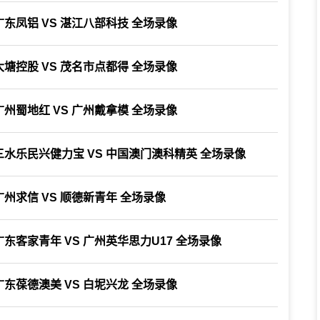
广东凤铝 VS 湛江八部科技 全场录像
大塘控股 VS 茂名市点都得 全场录像
广州蜀地红 VS 广州戴拿模 全场录像
 三水乐民兴健力宝 VS 中国澳门澳科精英 全场录像
广州求信 VS 顺德新青年 全场录像
广东客家青年 VS 广州英华思力U17 全场录像
广东葆德澳美 VS 白坭兴龙 全场录像