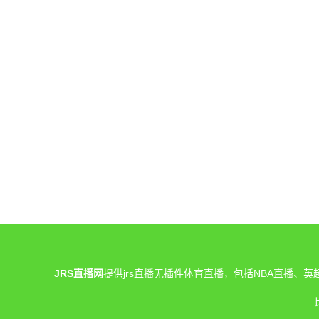
JRS直播网
提供jrs直播无插件体育直播，包括NBA直播