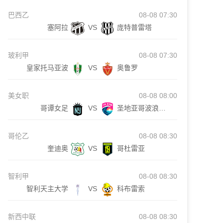
巴西乙
08-08 07:30
塞阿拉
VS
庞特普雷塔
玻利甲
08-08 07:30
皇家托马亚波
VS
奥鲁罗
美女职
08-08 08:00
哥谭女足
VS
圣地亚哥波浪女足
哥伦乙
08-08 08:30
奎迪奥
VS
哥杜雷亚
智利甲
08-08 08:30
智利天主大学
VS
科布雷索
新西中联
08-08 08:30