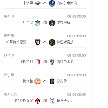
卡洛里
VS
内皮尔市流浪
墨西甲
08-08 09:00
杜兰戈
VS
皮拉塔斯
墨西甲
08-08 09:00
帕蒂特兰德莫雷洛斯
VS
拉巴斯竞技
尼拉甲
08-08 09:00
埃斯特利
VS
法拉帝水流
萨尔超
08-08 09:00
梅塔帕
VS
亚古雷
墨西女超
08-08 09:05
阿特拉斯女足
VS
帕丘卡女足