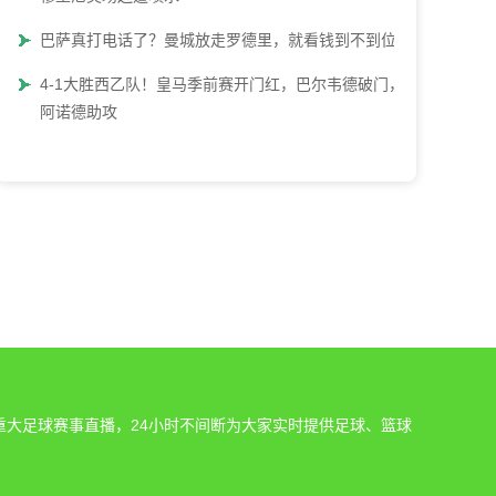
巴萨真打电话了？曼城放走罗德里，就看钱到不到位
4-1大胜西乙队！皇马季前赛开门红，巴尔韦德破门，
阿诺德助攻
重大足球赛事直播，24小时不间断为大家实时提供足球、篮球
。