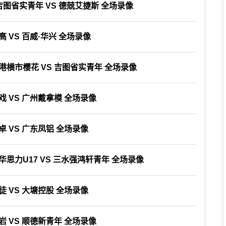
吉图省实青年 VS 德兢艾捷斯 全场录像
 VS 百威·华兴 全场录像
香港横市樱花 VS 吉图省实青年 全场录像
戏 VS 广州戴拿模 全场录像
卓 VS 广东凤铝 全场录像
华思力U17 VS 三水强鸿轩青年 全场录像
徒 VS 大塘控股 全场录像
岩 VS 顺德新青年 全场录像