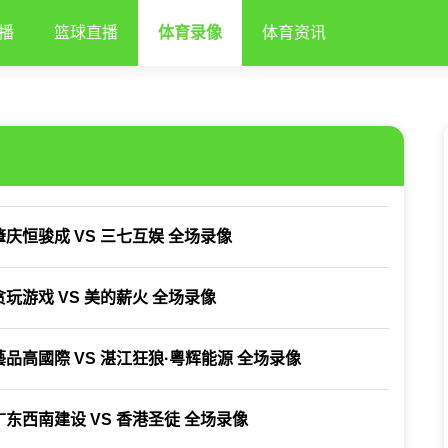
播
篮球直播
体育录像
体育资讯
肇庆恒骏成 VS 三七互娱 全场录像
贪玩游戏 VS 美的薪火 全场录像
藝品高國際 VS 湛江狂狼·粵辉能源 全场录像
广东西南建设 VS 香港圣徒 全场录像