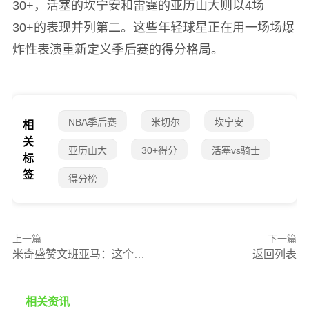
30+，活塞的坎宁安和雷霆的亚历山大则以4场
30+的表现并列第二。这些年轻球星正在用一场场爆
炸性表演重新定义季后赛的得分格局。
NBA季后赛
米切尔
坎宁安
相
关
亚历山大
30+得分
活塞vs骑士
标
签
得分榜
上一篇
下一篇
米奇盛赞文班亚马：这个夜晚，他用成熟征服了赛场
返回列表
相关资讯