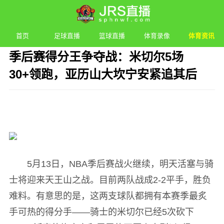
首页
足球直播
篮球直播
体育录像
体育资讯
季后赛得分王争夺战：米切尔5场
30+领跑，亚历山大坎宁安紧追其后
发布时间：2026年05月13日 22:08 阅读：
2 次
5月13日，NBA季后赛战火继续，明天活塞与骑
士将迎来天王山之战。目前两队战成2-2平手，胜负
难料。有意思的是，这两支球队都拥有本赛季最炙
手可热的得分手——骑士的米切尔已经5次砍下