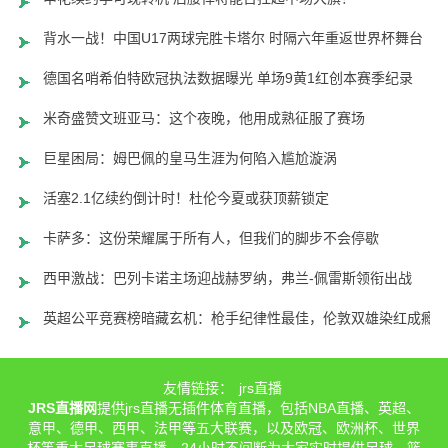
背水一战！中国U17两球完胜卡塔尔 时隔六年重返世界杯舞台
德国名哨希伯特欧冠执法数据曝光 单场9黄1红创本赛季纪录
米奇盛赞文班亚马：这个夜晚，他用成熟征服了赛场
巨星困局：姆巴佩的皇马生涯为何陷入尴尬漩涡
活塞2.1亿续约倒计时！杜伦今夏或获顶薪锁定
卡萨多：这份荣耀属于所有人，但我们的脚步不会停歇
西甲激战：巴列卡诺主场迎战赫罗纳，弗兰-佩雷斯领衔出战
英超公平竞赛榜暗藏玄机：枪手纪律性最佳，伦敦双雄染红成瘾
友情链接：
jrs直播
JRS直播网
提供jrs直播无插件体育直播，包括NBA直播、英超、
意甲、德甲、西甲、法甲等五大联赛，以及欧冠、欧洲杯、世界