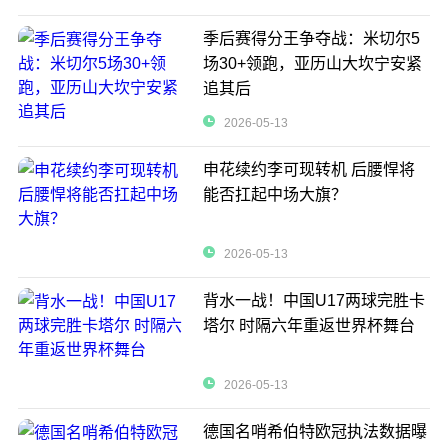
季后赛得分王争夺战：米切尔5
场30+领跑，亚历山大坎宁安紧
追其后
2026-05-13
申花续约李可现转机 后腰悍将
能否扛起中场大旗？
2026-05-13
背水一战！中国U17两球完胜卡
塔尔 时隔六年重返世界杯舞台
2026-05-13
德国名哨希伯特欧冠执法数据曝