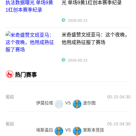
光 单场9黄1红创本赛季纪录
2026-05-13
米奇盛赞文班亚马：这个夜晚，
他用成熟征服了赛场
2026-05-13
热门赛事
葡超
05-15 04:30
伊莫拉塔
VS
波尔图
葡超
05-15 04:30
埃斯盖拉
VS
里斯本竞技