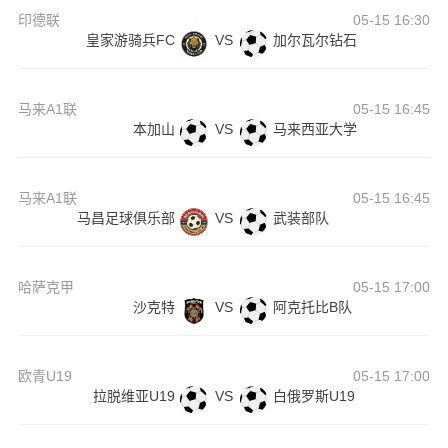
印德联
05-15 16:30
皇家游骑兵FC
VS
加尔瓦尔钻石
马来A1联
05-15 16:45
本加山
VS
马来西亚大学
马来A1联
05-15 16:45
马昌足球俱乐部
VS
武装部队
哈萨克甲
05-15 17:00
沙克特
VS
阿克托比B队
欧青U19
05-15 17:00
拉脱维亚U19
VS
白俄罗斯U19