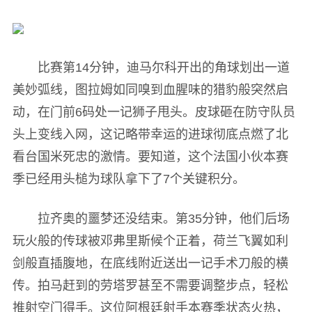
比赛第14分钟，迪马尔科开出的角球划出一道
美妙弧线，图拉姆如同嗅到血腥味的猎豹般突然启
动，在门前6码处一记狮子甩头。皮球砸在防守队员
头上变线入网，这记略带幸运的进球彻底点燃了北
看台国米死忠的激情。要知道，这个法国小伙本赛
季已经用头槌为球队拿下了7个关键积分。
拉齐奥的噩梦还没结束。第35分钟，他们后场
玩火般的传球被邓弗里斯候个正着，荷兰飞翼如利
剑般直插腹地，在底线附近送出一记手术刀般的横
传。拍马赶到的劳塔罗甚至不需要调整步点，轻松
推射空门得手。这位阿根廷射手本赛季状态火热，