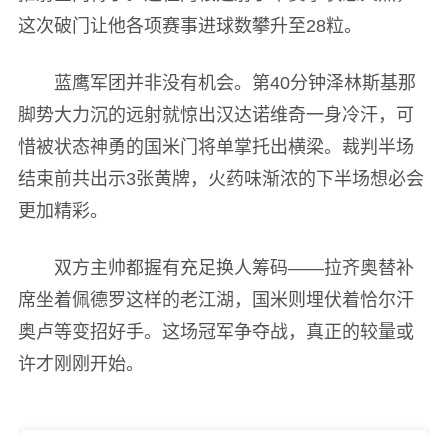
这次破门让他各项赛事进球数攀升至28粒。
蓝鹰军团并非没有机会。第40分钟泽林斯基那
脚势大力沉的远射就惊出汉达诺维奇一身冷汗，可
惜被状态神勇的国米门将单掌托出横梁。裁判半场
结束前共出示3张黄牌，火药味渐浓的下半场想必会
更加精彩。
双方主帅都握有充足换人筹码——拉齐奥替补
席坐着佩德罗这样的老江湖，国米则埋伏着恰尔汗
奥卢等变招好手。这场冠军争夺战，真正的较量或
许才刚刚开始。