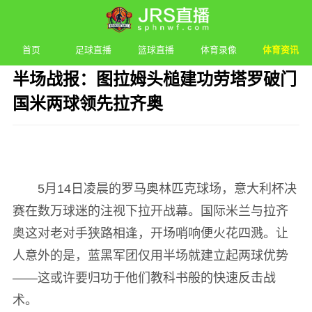
首页
足球直播
篮球直播
体育录像
体育资讯
半场战报：图拉姆头槌建功劳塔罗破门
国米两球领先拉齐奥
发布时间：2026年05月14日 04:05 阅读：
2 次
5月14日凌晨的罗马奥林匹克球场，意大利杯决
赛在数万球迷的注视下拉开战幕。国际米兰与拉齐
奥这对老对手狭路相逢，开场哨响便火花四溅。让
人意外的是，蓝黑军团仅用半场就建立起两球优势
——这或许要归功于他们教科书般的快速反击战
术。