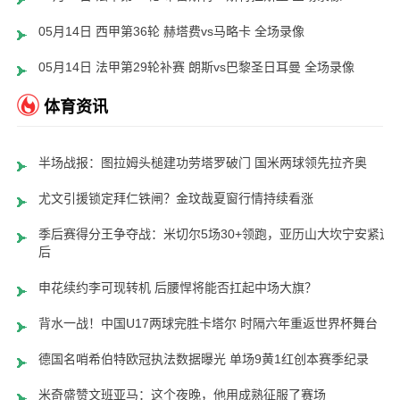
05月14日 西甲第36轮 赫塔费vs马略卡 全场录像
05月14日 法甲第29轮补赛 朗斯vs巴黎圣日耳曼 全场录像
体育资讯
半场战报：图拉姆头槌建功劳塔罗破门 国米两球领先拉齐奥
尤文引援锁定拜仁铁闸？金玟哉夏窗行情持续看涨
季后赛得分王争夺战：米切尔5场30+领跑，亚历山大坎宁安紧追
后
申花续约李可现转机 后腰悍将能否扛起中场大旗？
背水一战！中国U17两球完胜卡塔尔 时隔六年重返世界杯舞台
德国名哨希伯特欧冠执法数据曝光 单场9黄1红创本赛季纪录
米奇盛赞文班亚马：这个夜晚，他用成熟征服了赛场