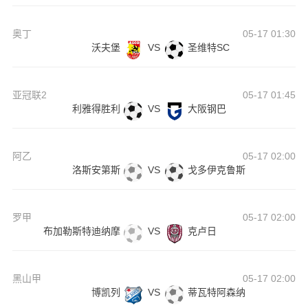
奥丁
05-17 01:30
沃夫堡
VS
圣维特SC
亚冠联2
05-17 01:45
利雅得胜利
VS
大阪钢巴
阿乙
05-17 02:00
洛斯安第斯
VS
戈多伊克鲁斯
罗甲
05-17 02:00
布加勒斯特迪纳摩
VS
克卢日
黑山甲
05-17 02:00
博凯列
VS
蒂瓦特阿森纳