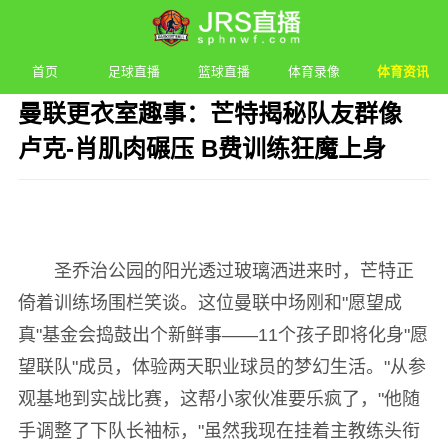
首页
足球直播
篮球直播
体育录像
体育资讯
曼联更衣室趣事：芒特揭秘队友群像
卢克-肖肌肉碾压 B费训练狂魔上身
发布时间：2026年05月16日 04:12 阅读：
2 次
圣乔治公园的阳光透过玻璃洒进来时，芒特正
倚着训练场围栏笑谈。这位曼联中场刚和"愿望成
真"基金会捣鼓出个新鲜事——11个孩子即将化身"愿
望联队"成员，体验两天职业球员的梦幻生活。"从参
观基地到实战比赛，这帮小家伙准要乐疯了，"他随
手调整了下队长袖标，"虽然我现在挂着主教练头衔