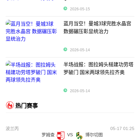
2026-05-15
蓝月当空！曼城3球完胜水晶宫
数据碾压彰显统治力
2026-05-14
半场战报：图拉姆头槌建功劳塔
罗破门 国米两球领先拉齐奥
2026-05-14
热门赛事
波兰丙
05-17 01:25
罗姆查
VS
博尔切图