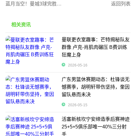
蓝月当空！曼城3球完胜水晶宫 数据碾压彰显统治力
返回列表
相关资讯
曼联更衣室趣事：芒特揭秘队友
群像 卢克-肖肌肉碾压 B费训练
狂魔上身
2026-05-16
广东男篮休赛期动态：杜锋谈无
憾赛季，胡明轩带伤坚持，奎因
留队悬而未决
2026-05-15
活塞新核坎宁安缔造季后赛神迹
25+5+5俱乐部唯一40%三分射
手