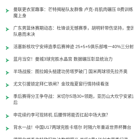
曼联更衣室趣事：芒特揭秘队友群像 卢克-肖肌肉碾压 B费训练狂
魔上身
广东男篮休赛期动态：杜锋谈无憾赛季，胡明轩带伤坚持，奎因
队悬而未决
活塞新核坎宁安缔造季后赛神迹 25+5+5俱乐部唯一40%三分射手
蓝月当空！曼城3球完胜水晶宫 数据碾压彰显统治力
半场战报：图拉姆头槌建功劳塔罗破门 国米两球领先拉齐奥
尤文引援锁定拜仁铁闸？金玟哉夏窗行情持续看涨
季后赛得分王争夺战：米切尔5场30+领跑，亚历山大坎宁安紧追
后
申花续约李可现转机 后腰悍将能否扛起中场大旗？
背水一战！中国U17两球完胜卡塔尔 时隔六年重返世界杯舞台