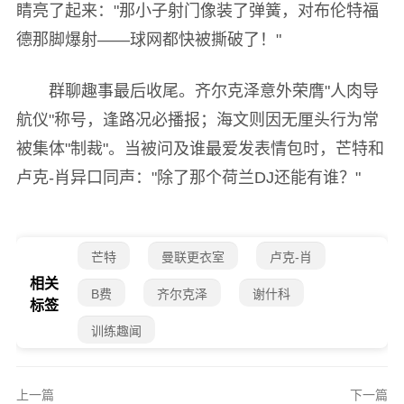
睛亮了起来："那小子射门像装了弹簧，对布伦特福
德那脚爆射——球网都快被撕破了！"
群聊趣事最后收尾。齐尔克泽意外荣膺"人肉导
航仪"称号，逢路况必播报；海文则因无厘头行为常
被集体"制裁"。当被问及谁最爱发表情包时，芒特和
卢克-肖异口同声："除了那个荷兰DJ还能有谁？"
芒特
曼联更衣室
卢克-肖
相关
B费
齐尔克泽
谢什科
标签
训练趣闻
上一篇
下一篇