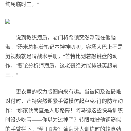
纯属临时工。"
说到教练潜质，老门将希顿突然浮现在他脑
海。"汤米总抱着笔记本神神叨叨，客场大巴上不是
剪视频就是啃战术手册，"芒特比划着敲键盘的动
作，"要论分析师潜质，这老哥绝对能排进英超前
三。"
更衣室的权力版图向来有趣。当被问及谁最难
对付时，芒特突然绷紧手臂模仿起卢克-肖的防守动
作："那家伙简直是人形路障！阿马德这些快马训练
时没少吃亏——你以为过掉了？转眼就被他钢筋似
的手臂拦下。"至于B费？葡萄牙人训练时的较真劲