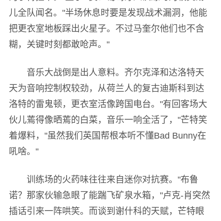
儿全队闻名。"半场休息时要是发现战术漏洞，他能
把更衣室地板踩出火星子。不过马奎尔他们也不含
糊，关键时刻都敢呛声。"
音乐大战倒是出人意料。齐尔克泽和达洛特天
天为音响控制权较劲，从荷兰人的复古迪斯科到达
洛特的雷鬼顿，更衣室活像跨国电台。"有回客场大
伙儿蔫得像晒蔫的白菜，音乐一响全活了，"芒特笑
着爆料，"虽然我们英国帮根本听不懂Bad Bunny在
吼啥。"
训练场的火药味往往来自迷你对抗赛。"布鲁
诺？那家伙输急眼了能踹飞矿泉水箱，"卢克-肖突然
插话引来一阵哄笑。而谈到谢什科的天赋，芒特眼