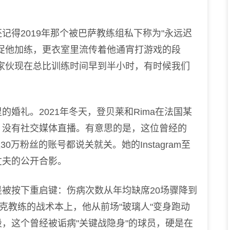
得2019年那个被巴萨教练组私下称为"永远迟
促他加练，更衣室里流传着他通宵打游戏的段
家伙现在总比训练时间早到半小时，有时候我们
礼。2021年冬天，登贝莱和Rima在法国某
，没有社交媒体直播。有意思的是，这位曾经的
30万粉丝的账号都说关就关。她的Instagram至
丈夫的公开合影。
按下重启键：伤病次数从年均缺席20场骤降到
克教练的战术本上，他从前场"玻璃人"变身跑动
，这个曾经被诟病"关键战隐身"的球员，硬是在