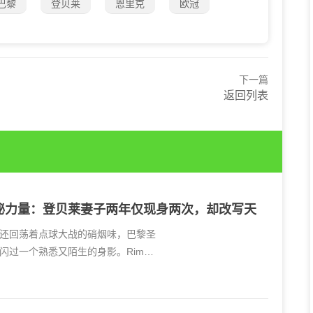
巴黎
登贝莱
恩里克
欧冠
下一篇
返回列表
秘力量：登贝莱妻子两年仅现身两次，却改写天
还回荡着点球大战的硝烟味，巴黎圣
闪过一个熟悉又陌生的身影。Rima