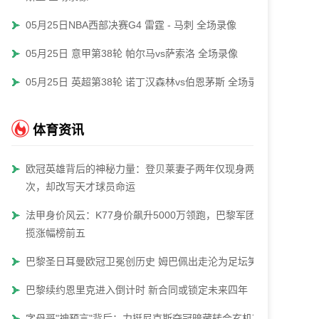
05月25日NBA西部决赛G4 雷霆 - 马刺 全场录像
05月25日 意甲第38轮 帕尔马vs萨索洛 全场录像
05月25日 英超第38轮 诺丁汉森林vs伯恩茅斯 全场录像
体育资讯
欧冠英雄背后的神秘力量：登贝莱妻子两年仅现身两
次，却改写天才球员命运
法甲身价风云：K77身价飙升5000万领跑，巴黎军团包
揽涨幅榜前五
巴黎圣日耳曼欧冠卫冕创历史 姆巴佩出走沦为足坛笑谈
巴黎续约恩里克进入倒计时 新合同或锁定未来四年
字母哥"神预言"背后：力挺尼克斯夺冠暗藏转会玄机？