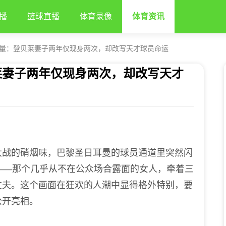
播
篮球直播
体育录像
体育资讯
量：登贝莱妻子两年仅现身两次，却改写天才球员命运
莱妻子两年仅现身两次，却改写天才
战的硝烟味，巴黎圣日耳曼的球员通道里突然闪
che——那个几乎从不在公众场合露面的女人，牵着三
丈夫。这个画面在狂欢的人潮中显得格外特别，要
公开亮相。