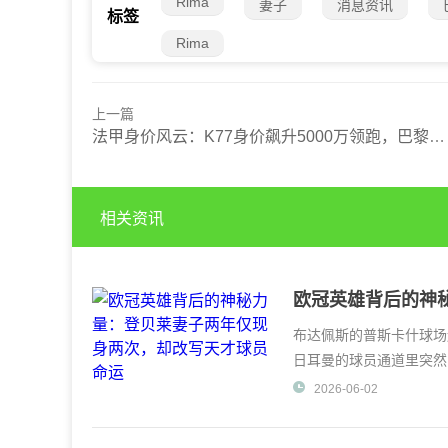
Rima
妻子
消息资讯
标签
Rima
上一篇
法甲身价风云：K77身价飙升5000万领跑，巴黎军团包揽涨幅榜前五
相关资讯
欧冠英雄背后的神
才球员命运
布达佩斯的普斯卡什球场
日耳曼的球员通道里突然
Edbouche——那
2026-06-02