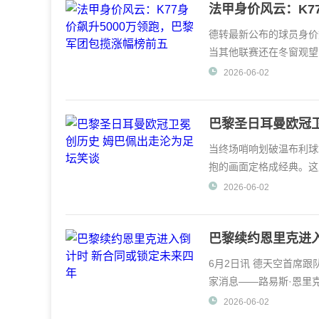
法甲身价风云：K7
五
德转最新公布的球员身价
当其他联赛还在冬窗观望
用身价暴涨的方式
2026-06-02
巴黎圣日耳曼欧冠
当终场哨响划破温布利球
抱的画面定格成经典。这
退阿森纳，成为欧
2026-06-02
巴黎续约恩里克进
6月2日讯 德天空首席
家消息——路易斯·恩里
段。这位加泰罗
2026-06-02