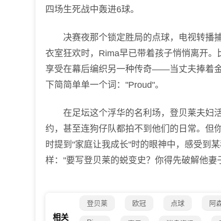
四场生死战中轰进6球。
决赛夜那个锁定胜局的点球，电视转播捕
衣室狂欢时，Rima早已带着孩子悄悄离开。
享受在幕后编织另一种传奇——当丈夫捧着
下简简单单一个词："Proud"。
在足坛这个浮华的名利场，登贝莱夫妇活
约，甚至连狗仔队都拍不到他们的日常。但
时提到"家庭让我成长"时的眼神中，感受到
样："要写登贝莱的蜕变史？你得先破解他妻子
登贝莱
欧冠
点球
阿
相关