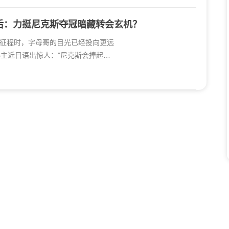
背后：力挺尼克斯夺冠暗藏转会玄机？
征程时，字母哥的目光已经投向更远
得主近日语出惊人："尼克斯会捧起总