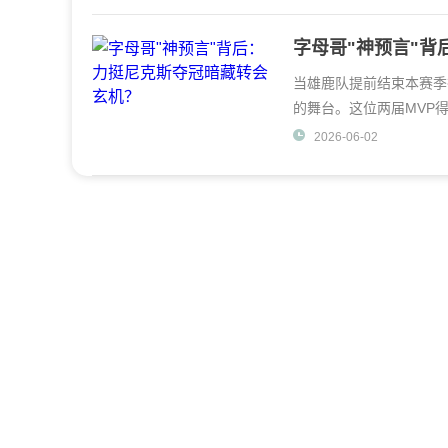
字母哥"神预言"
当雄鹿队提前结束本赛季
的舞台。这位两届MVP
冠军奖杯。"要知
2026-06-02