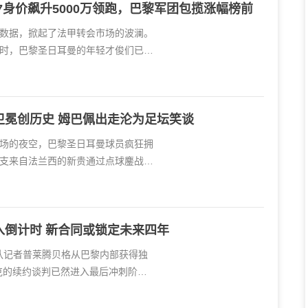
7身价飙升5000万领跑，巴黎军团包揽涨幅榜前
数据，掀起了法甲转会市场的波澜。
时，巴黎圣日耳曼的年轻才俊们已经
卫冕创历史 姆巴佩出走沦为足坛笑谈
场的夜空，巴黎圣日耳曼球员疯狂拥
支来自法兰西的新贵通过点球鏖战击
入倒计时 新合同或锁定未来四年
跟队记者普莱腾贝格从巴黎内部获得独
克的续约谈判已然进入最后冲刺阶