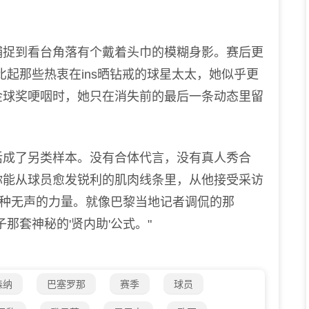
捉到看台角落有个戴着头巾的模糊身影。赛后更
比起那些热衷在ins晒钻戒的球星太太，她似乎更
金球奖哽咽时，她只在消失前的最后一条动态里留
成了另类样本。没有合体代言，没有真人秀合
你能从球员愈发锐利的肌肉线条里，从他接受采访
某种无声的力量。就像巴黎当地记者调侃的那
那套神秘的'贤内助'公式。"
森纳
巴塞罗那
赛季
球员