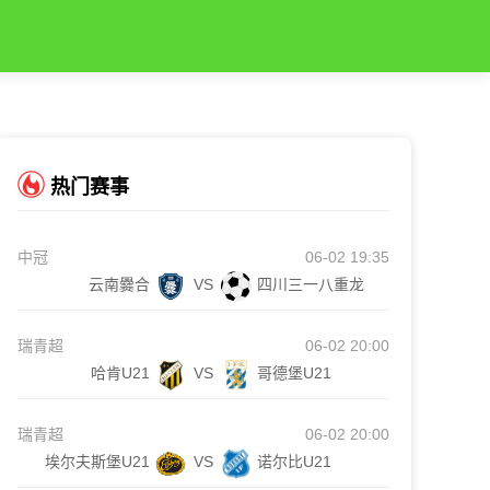
热门赛事
中冠
06-02 19:35
云南爨合
VS
四川三一八重龙
瑞青超
06-02 20:00
哈肯U21
VS
哥德堡U21
瑞青超
06-02 20:00
埃尔夫斯堡U21
VS
诺尔比U21