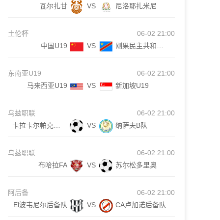
瓦尔扎甘
VS
尼洛耶扎米尼
土伦杯
06-02 21:00
中国U19
VS
刚果民主共和国U23
东南亚U19
06-02 21:00
马来西亚U19
VS
新加坡U19
乌兹职联
06-02 21:00
卡拉卡尔帕克斯坦FA
VS
纳萨夫B队
乌兹职联
06-02 21:00
布哈拉FA
VS
苏尔松多里奥
阿后备
06-02 21:00
El波韦尼尔后备队
VS
CA卢加诺后备队