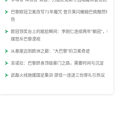
巴黎欧冠卫冕改写71年魔咒 登贝莱闪耀姆巴佩黯然神
伤
欧冠领奖台上的尴尬瞬间：李刚仁连续两年"躺冠"，韩
媒怒斥巴黎漠视
从悬崖边到欧洲之巅："大巴黎"的卫冕奇迹
吉诺拉：巴黎跻身顶级豪门之路，需要时间与沉淀
武磊火线驰援国足集训 邵佳一连送三份厚礼引热议