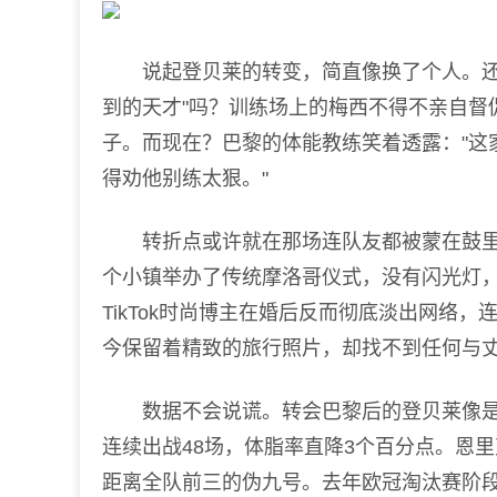
说起登贝莱的转变，简直像换了个人。还记
到的天才"吗？训练场上的梅西不得不亲自督
子。而现在？巴黎的体能教练笑着透露："这
得劝他别练太狠。"
转折点或许就在那场连队友都被蒙在鼓里的婚
个小镇举办了传统摩洛哥仪式，没有闪光灯
TikTok时尚博主在婚后反而彻底淡出网络，连
今保留着精致的旅行照片，却找不到任何与
数据不会说谎。转会巴黎后的登贝莱像是被
连续出战48场，体脂率直降3个百分点。恩里
距离全队前三的伪九号。去年欧冠淘汰赛阶段