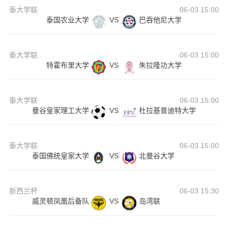
泰大学联
06-03 15:00
泰国农业大学
VS
巴吞他尼大学
泰大学联
06-03 15:00
特霍布里大学
VS
朱拉隆功大学
泰大学联
06-03 15:00
曼谷皇家理工大学
VS
杜拉基普迪特大学
泰大学联
06-03 15:00
泰国佛统皇家大学
VS
北曼谷大学
新西兰杯
06-03 15:30
威灵顿凤凰后备队
VS
岛湾联