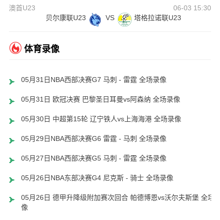
澳首U23
06-03 15:30
贝尔康联U23
VS
塔格拉诺联U23
体育录像
05月31日NBA西部决赛G7 马刺 - 雷霆 全场录像
05月31日 欧冠决赛 巴黎圣日耳曼vs阿森纳 全场录像
05月30日 中超第15轮 辽宁铁人vs上海海港 全场录像
05月29日NBA西部决赛G6 雷霆 - 马刺 全场录像
05月27日NBA西部决赛G5 马刺 - 雷霆 全场录像
05月26日NBA东部决赛G4 尼克斯 - 骑士 全场录像
05月26日 德甲升降级附加赛次回合 帕德博恩vs沃尔夫斯堡 全场
像