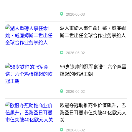
2026-06-03
湖人重磅人事任命！姚・威廉姆
斯二世出任全球合作业务掌舵人
2026-06-02
56岁铁帅的冠军食谱：六个鸡蛋
撑起的欧冠王朝
2026-06-02
欧冠夺冠助推商业价值飙升，巴
黎圣日耳曼市值突破40亿欧元大
关
2026-06-02