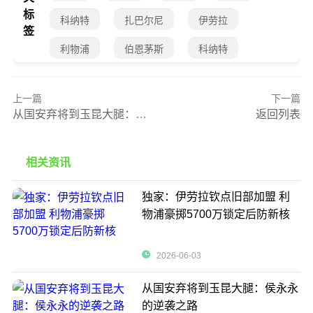
标
科纳特
扎巴尔尼
伊劳拉
签
利物浦
伯恩茅斯
科纳特
上一篇
下一篇
从国安弃将到玉昆大腿：侯永永的逆袭之路
返回列表
相关资讯
独家：伊劳拉钦点旧部加盟 利
物浦豪掷5700万锁定后防新核
2026-06-03
从国安弃将到玉昆大腿：侯永永
的逆袭之路