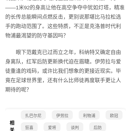
——1米92的身高让他在高空争夺中犹如灯塔，精准
的长传总能瞬间点燃反击，更别说那堪比马拉松选
手的跑动范围了。这些特质，不正是克洛普时代利
物浦最渴望的防守基因吗？
眼下范戴克已过而立之年，科纳特又确定自由
身离队，红军后防更新换代迫在眉睫。伊劳拉与爱
徒重逢的戏码，或许比我们想象的更接近现实。毕
竟在足球世界里，还有什么比师徒再度联手更让人
期待的呢？
扎巴尔尼
伊劳拉
利物浦
欧冠
相
狂喜
爱将
谈判
后防
关