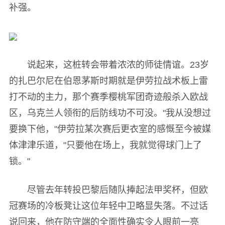
补强。
说起来，这桩转会带着浓浓的师徒情谊。23岁
的扎巴尔尼在伯恩茅斯时期就是伊劳拉战术板上雷
打不动的主力，那个赛季樱桃军团奇迹般杀入欧战
区，乌克兰人领衔的后防线功不可没。"我从没想过
要换下他，"伊劳拉某次赛后更衣室的感慨至今被媒
体津津乐道，"只要他在场上，我就觉得球门上了
锁。"
尽管去年转投巴黎后随队捧起法甲奖杯，但欧
冠赛场的冷板凳让这位年轻中卫略显失落。不过话
说回来，他在防守端的全面性确实令人眼前一亮