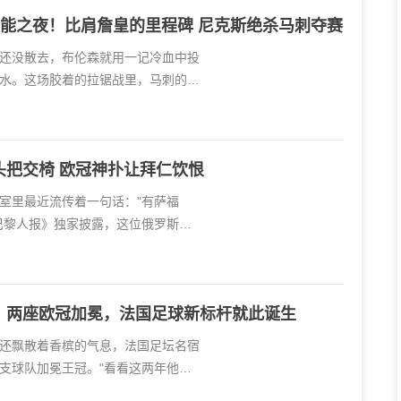
+5全能之夜！比肩詹皇的里程碑 尼克斯绝杀马刺夺赛
还没散去，布伦森就用一记冷血中投
水。这场胶着的拉锯战里，马刺的防
头把交椅 欧冠神扑让拜仁饮恨
室里最近流传着一句话："有萨福
巴黎人报》独家披露，这位俄罗斯门
：两座欧冠加冕，法国足球新标杆就此诞生
还飘散着香槟的气息，法国足坛名宿
支球队加冕王冠。"看看这两年他们