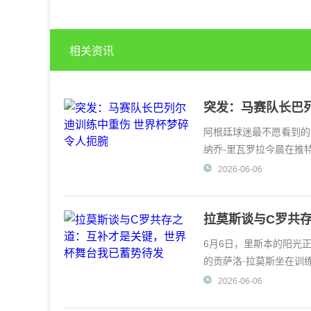
相关资讯
突发：马赛队长巴
阿根廷球迷最不愿看到的
纳乔-里瓦罗拉今晨在推
甲马赛队长巴列
2026-06-06
拉莫斯谈与C罗共
6月6日，里斯本的阳光
的贡萨洛·拉莫斯坐在训
草屑。这位23岁的中
2026-06-06