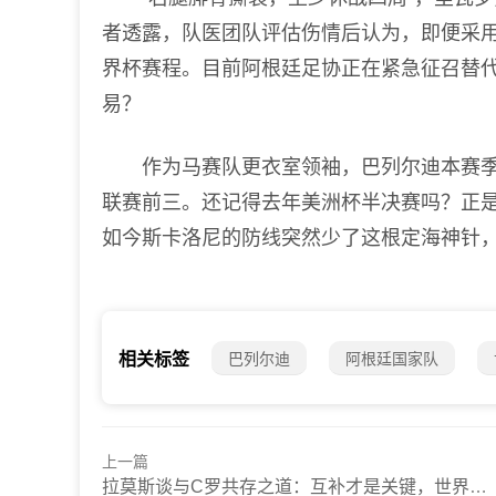
者透露，队医团队评估伤情后认为，即便采用
界杯赛程。目前阿根廷足协正在紧急征召替
易？
作为马赛队更衣室领袖，巴列尔迪本赛季在
联赛前三。还记得去年美洲杯半决赛吗？正是
如今斯卡洛尼的防线突然少了这根定海神针
巴列尔迪
阿根廷国家队
相关标签
上一篇
拉莫斯谈与C罗共存之道：互补才是关键，世界杯舞台我已蓄势待发