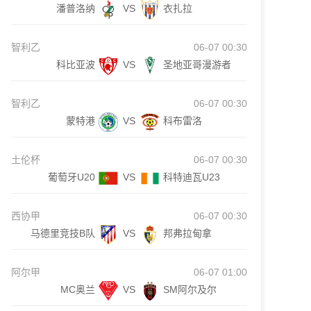
潘普洛纳
VS
衣扎拉
智利乙
06-07 00:30
科比亚波
VS
圣地亚哥漫游者
智利乙
06-07 00:30
蒙特港
VS
科布雷洛
土伦杯
06-07 00:30
葡萄牙U20
VS
科特迪瓦U23
西协甲
06-07 00:30
马德里竞技B队
VS
邦弗拉甸拿
阿尔甲
06-07 01:00
MC奥兰
VS
SM阿尔及尔