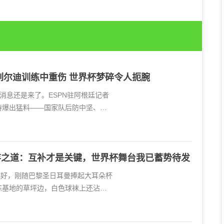
列尔迪训练中重伤 世界杯梦碎令人扼腕
消息还是来了。ESPN驻阿根廷记者
特爆出猛料——国家队后防中坚、法
存之道：互补才是关键，世界杯舞台我已蓄势待发
正好，刚随巴黎圣日耳曼捧起大耳朵杯
练基地的草坪边，白色球袜上还沾着