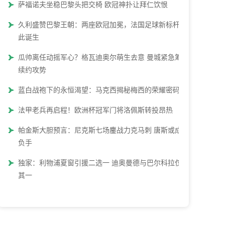
萨福诺夫坐稳巴黎头把交椅 欧冠神扑让拜仁饮恨
久利盛赞巴黎王朝：两座欧冠加冕，法国足球新标杆就
此诞生
瓜帅离任动摇军心？格瓦迪奥尔萌生去意 曼城紧急筹备
续约攻势
蓝白战袍下的永恒渴望：马克西揭秘梅西的荣耀密码
法甲老兵再启程！欧洲杯冠军门将洛佩斯转投昂热
帕金斯大胆预言：尼克斯七场鏖战力克马刺 唐斯或成胜
负手
独家：利物浦夏窗引援二选一 迪奥曼德与巴尔科拉仅得
其一