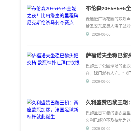
布伦森20+5+5
点
麦迪逊广场花园的欢呼声
给圣安东尼奥人浇了盆冷
守绞索几乎让这位
2026-06-06
萨福诺夫坐稳巴黎
巴黎王子公园球场的更衣
在，球门就有人守。"《
神下赛季将继续把守巴
2026-06-06
久利盛赞巴黎王朝
巴黎圣日耳曼的更衣室里
久利已经迫不及待地为这
创造的历史，"这
2026-06-05