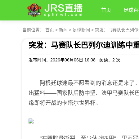
首页
足球直
当前位置：
首页
>
新闻
>
足球新闻
>
突发：马赛队长巴列尔
突发：马赛队长巴列尔迪训练中重
发布时间：2026年06月06日 16:08 阅读：
2 次
阿根廷球迷最不愿看到的消息还是来了。E
出猛料——国家队后防中坚、法甲马赛队长
缘即将开战的卡塔尔世界杯。
"右腿腓骨撕裂，至少休战四周"，里瓦罗