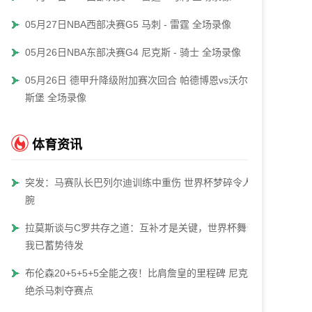
05月27日NBA西部决赛G5 马刺 - 雷霆 全场录像
05月26日NBA东部决赛G4 尼克斯 - 骑士 全场录像
05月26日 德甲升降级附加赛次回合 帕德博恩vs沃尔夫
斯堡 全场录像
体育资讯
突发：马赛队长巴列尔迪训练中重伤 世界杯梦碎令人扼
腕
拉莫斯谈与C罗共存之道：互补才是关键，世界杯舞台
我已蓄势待发
布伦森20+5+5+5全能之夜！比肩詹皇的里程碑 尼克斯
绝杀马刺夺赛点