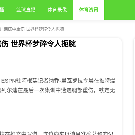
播
篮球直播
体育录像
体育资讯
迪训练中重伤 世界杯梦碎令人扼腕
伤 世界杯梦碎令人扼腕
SPN驻阿根廷记者纳乔-里瓦罗拉今晨在推特爆
巴列尔迪在最后一次集训中遭遇腿部重伤，铁定无
拉在推文中写道。这位向来以消息准确著称的记