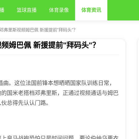
播
篮球直播
体育录像
体育资讯
邓弗里斯视频姆巴佩 新援提前"拜码头"？
频姆巴佩 新援提前"拜码头"？
曲。这位法国前锋本想晒晒国家队训练日常，
他的国米老搭档邓弗里斯，正通过视频通话与姆巴
入伙总得先认认门路。
上皇马战袍恐怕只是时间问题。要论伯纳乌更衣