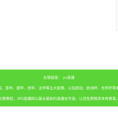
友情链接：
jrs直播
、英超、意甲、德甲、西甲、法甲等五大联赛，以及欧冠、欧洲杯、世界杯等
比赛赛程，JRS直播网以最全最新的直播信号源，让您免费畅享体育赛事
所有内容均来源于互联网，我们自身并不提供直播信号和视频内容。 若您