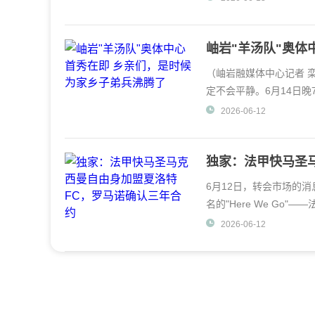
岫岩"羊汤队"奥体
了
（岫岩融媒体中心记者 
定不会平静。6月14日
球队将迎来他们在"群超
2026-06-12
独家：法甲快马圣
合约
6月12日，转会市场的
名的"Here We Go
曼即将跨越大
2026-06-12