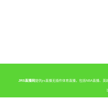
JRS直播网
提供jrs直播无插件体育直播，包括NBA直播
网站内所有直播信号均由用户收集或从搜索引擎整理获得，