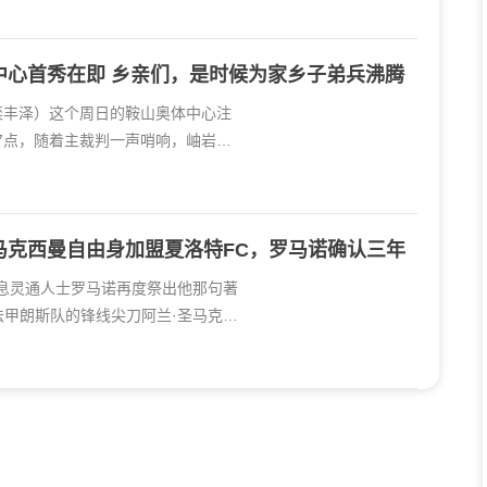
中心首秀在即 乡亲们，是时候为家乡子弟兵沸腾
栾丰泽）这个周日的鞍山奥体中心注
晚7点，随着主裁判一声哨响，岫岩足
马克西曼自由身加盟夏洛特FC，罗马诺确认三年
消息灵通人士罗马诺再度祭出他那句著
"——法甲朗斯队的锋线尖刀阿兰·圣马克西