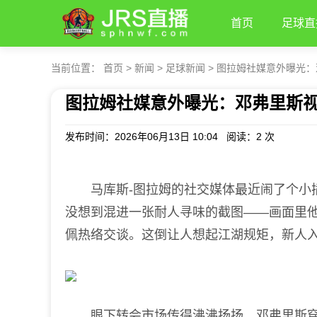
首页
足球直
当前位置：
首页
>
新闻
>
足球新闻
>
图拉姆社媒意外曝光：
图拉姆社媒意外曝光：邓弗里斯视
发布时间：2026年06月13日 10:04 阅读：
2 次
马库斯-图拉姆的社交媒体最近闹了个小插
没想到混进一张耐人寻味的截图——画面里
佩热络交谈。这倒让人想起江湖规矩，新人
眼下转会市场传得沸沸扬扬，邓弗里斯穿