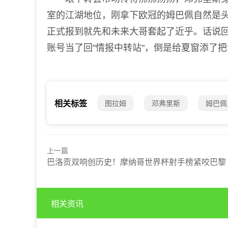
室的江湖地位，刚拿下欧冠的姆巴佩自然是
正式报到就先和未来大哥套起了近乎。话说
账号当了回"情报中转站"，倒是给夏窗添了
图拉姆
邓弗里斯
姆巴佩
相关标签
上一篇
巴洛贡双响创历史！摩纳哥世界杯射手榜紧咬巴黎
相关资讯