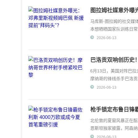
图拉姆社媒意外曝光
马库斯-图拉姆的社交媒
本想晒晒国家队训练日常
——画面里他的国
2026-06-13
巴洛贡双响创历史
6月13日，美国对阵巴
摩纳哥的锋线杀手巴洛贡
球队3-0领先。这个夜
2026-06-13
枪手锁定布鲁日锋霸
北伦敦的夏窗风暴正在酝酿。据
恩斯坦独家披露，阿森纳
联赛的看台上，
2026-06-13