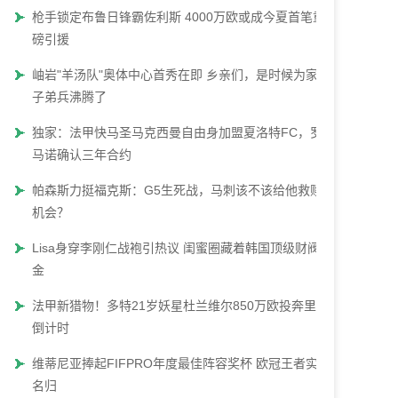
枪手锁定布鲁日锋霸佐利斯 4000万欧或成今夏首笔重
磅引援
岫岩"羊汤队"奥体中心首秀在即 乡亲们，是时候为家乡
子弟兵沸腾了
独家：法甲快马圣马克西曼自由身加盟夏洛特FC，罗
马诺确认三年合约
帕森斯力挺福克斯：G5生死战，马刺该不该给他救赎
机会？
Lisa身穿李刚仁战袍引热议 闺蜜圈藏着韩国顶级财阀千
金
法甲新猎物！多特21岁妖星杜兰维尔850万欧投奔里昂
倒计时
维蒂尼亚捧起FIFPRO年度最佳阵容奖杯 欧冠王者实至
名归