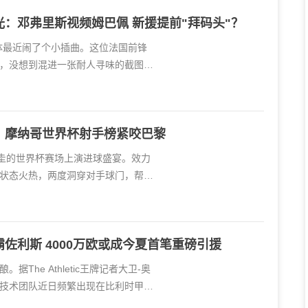
：邓弗里斯视频姆巴佩 新援提前"拜码头"？
体最近闹了个小插曲。这位法国前锋
，没想到混进一张耐人寻味的截图
！摩纳哥世界杯射手榜紧咬巴黎
拉圭的世界杯赛场上演进球盛宴。效力
状态火热，两度洞穿对手球门，帮助
佐利斯 4000万欧或成今夏首笔重磅引援
The Athletic王牌记者大卫-奥
技术团队近日频繁出现在比利时甲级