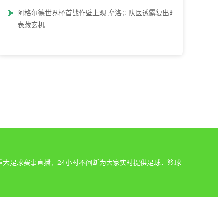
阿格尔德世界杯首战作壁上观 摩洛哥队医透露复出时间
表藏玄机
重大足球赛事直播，24小时不间断为大家实时提供足球、篮球
。
发现网站上的任何内容侵犯了您的权益，请及时通知我们，我