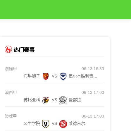
热门赛事
澳维甲
06-13 16:30
布琳狮子
VS
墨尔本胜利青年队
澳西甲
06-13 17:00
苏比亚科
VS
曼都拉
澳威甲
06-13 17:00
公牛学院
VS
莱德米尔