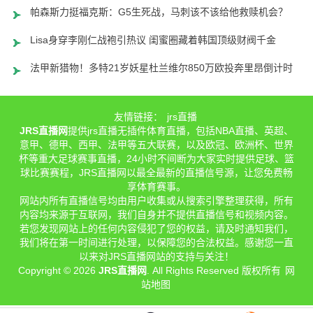
帕森斯力挺福克斯：G5生死战，马刺该不该给他救赎机会？
Lisa身穿李刚仁战袍引热议 闺蜜圈藏着韩国顶级财阀千金
法甲新猎物！多特21岁妖星杜兰维尔850万欧投奔里昂倒计时
友情链接：
jrs直播
JRS直播网
提供jrs直播无插件体育直播，包括NBA直播、英超、
意甲、德甲、西甲、法甲等五大联赛，以及欧冠、欧洲杯、世界
杯等重大足球赛事直播，24小时不间断为大家实时提供足球、篮
球比赛赛程，JRS直播网以最全最新的直播信号源，让您免费畅
享体育赛事。
网站内所有直播信号均由用户收集或从搜索引擎整理获得，所有
内容均来源于互联网，我们自身并不提供直播信号和视频内容。
若您发现网站上的任何内容侵犯了您的权益，请及时通知我们，
我们将在第一时间进行处理，以保障您的合法权益。感谢您一直
以来对JRS直播网站的支持与关注！
Copyright © 2026
JRS直播网
. All Rights Reserved 版权所有
网
站地图