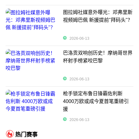
图拉姆社媒意外曝光：邓弗里斯
视频姆巴佩 新援提前"拜码头"？
2026-06-13
巴洛贡双响创历史！摩纳哥世界
杯射手榜紧咬巴黎
2026-06-13
枪手锁定布鲁日锋霸佐利斯
4000万欧或成今夏首笔重磅引
援
2026-06-13
热门赛事