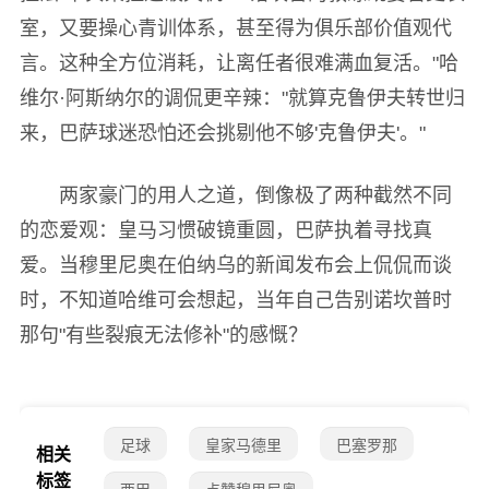
室，又要操心青训体系，甚至得为俱乐部价值观代
言。这种全方位消耗，让离任者很难满血复活。"哈
维尔·阿斯纳尔的调侃更辛辣："就算克鲁伊夫转世归
来，巴萨球迷恐怕还会挑剔他不够'克鲁伊夫'。"
两家豪门的用人之道，倒像极了两种截然不同
的恋爱观：皇马习惯破镜重圆，巴萨执着寻找真
爱。当穆里尼奥在伯纳乌的新闻发布会上侃侃而谈
时，不知道哈维可会想起，当年自己告别诺坎普时
那句"有些裂痕无法修补"的感慨？
足球
皇家马德里
巴塞罗那
相关
标签