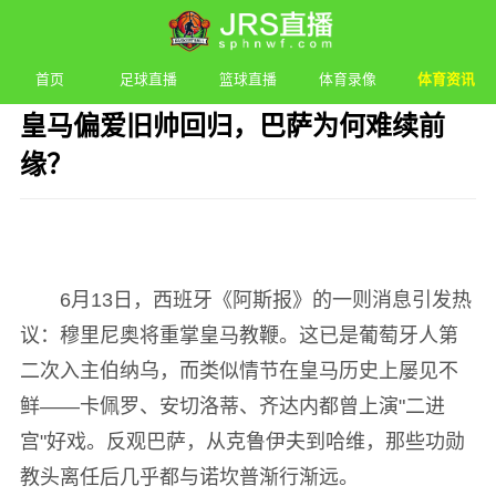
首页
足球直播
篮球直播
体育录像
体育资讯
皇马偏爱旧帅回归，巴萨为何难续前
缘？
发布时间：2026年06月13日 13:27 阅读：
2 次
6月13日，西班牙《阿斯报》的一则消息引发热
议：穆里尼奥将重掌皇马教鞭。这已是葡萄牙人第
二次入主伯纳乌，而类似情节在皇马历史上屡见不
鲜——卡佩罗、安切洛蒂、齐达内都曾上演"二进
宫"好戏。反观巴萨，从克鲁伊夫到哈维，那些功勋
教头离任后几乎都与诺坎普渐行渐远。