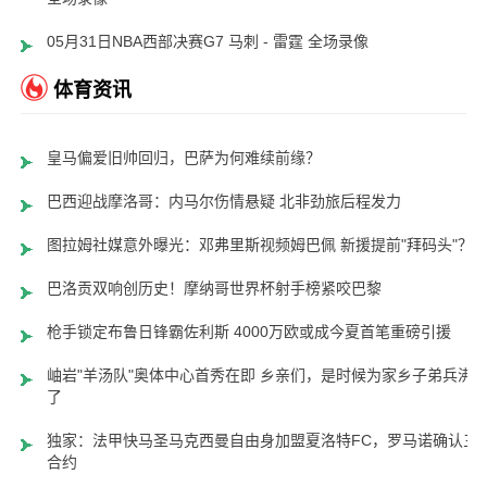
05月31日NBA西部决赛G7 马刺 - 雷霆 全场录像
体育资讯
皇马偏爱旧帅回归，巴萨为何难续前缘？
巴西迎战摩洛哥：内马尔伤情悬疑 北非劲旅后程发力
图拉姆社媒意外曝光：邓弗里斯视频姆巴佩 新援提前"拜码头"？
巴洛贡双响创历史！摩纳哥世界杯射手榜紧咬巴黎
枪手锁定布鲁日锋霸佐利斯 4000万欧或成今夏首笔重磅引援
岫岩"羊汤队"奥体中心首秀在即 乡亲们，是时候为家乡子弟兵沸
了
独家：法甲快马圣马克西曼自由身加盟夏洛特FC，罗马诺确认三
合约