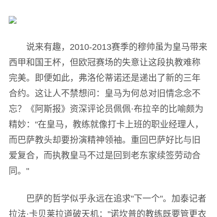
说来有趣，2010-2013赛季的穆帅虽为皇马带来
西甲和国王杯，但欧冠赛场的失意让这段执教难称
完美。即便如此，弗洛伦蒂诺还是递出了新的三年
合约。这让人不禁想问：皇马为何总对旧情念念不
忘？《阿斯报》资深评论员佩佩·布拉辛的比喻颇为
精妙："在皇马，教练就像打卡上班的职业经理人，
而巴萨教头却要扮演精神领袖。重回巴萨好比与旧
爱复合，而执教皇马不过是回到老东家续签劳动合
同。"
巴萨的哲学似乎永远在追求"下一个"。加泰记者
拉法·卡贝莱拉道破天机："诺坎普的教练既要管更衣