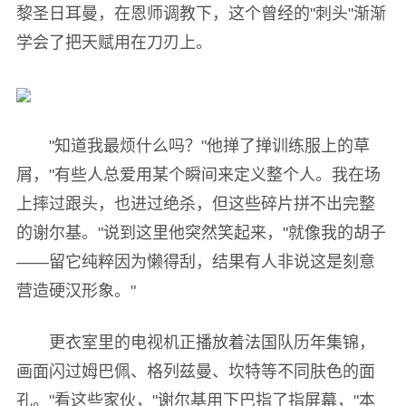
黎圣日耳曼，在恩师调教下，这个曾经的"刺头"渐渐
学会了把天赋用在刀刃上。
"知道我最烦什么吗？"他掸了掸训练服上的草
屑，"有些人总爱用某个瞬间来定义整个人。我在场
上摔过跟头，也进过绝杀，但这些碎片拼不出完整
的谢尔基。"说到这里他突然笑起来，"就像我的胡子
——留它纯粹因为懒得刮，结果有人非说这是刻意
营造硬汉形象。"
更衣室里的电视机正播放着法国队历年集锦，
画面闪过姆巴佩、格列兹曼、坎特等不同肤色的面
孔。"看这些家伙，"谢尔基用下巴指了指屏幕，"本