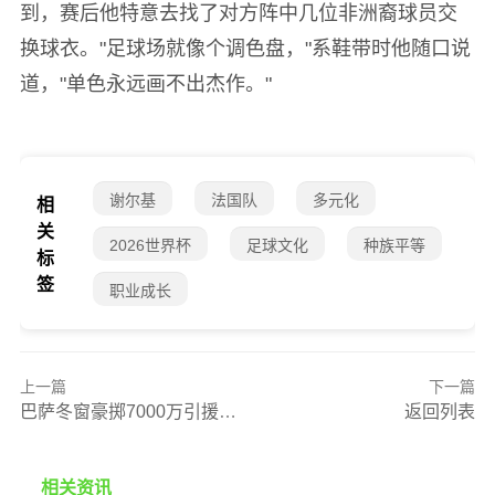
到，赛后他特意去找了对方阵中几位非洲裔球员交
换球衣。"足球场就像个调色盘，"系鞋带时他随口说
道，"单色永远画不出杰作。"
谢尔基
法国队
多元化
相
关
2026世界杯
足球文化
种族平等
标
签
职业成长
上一篇
下一篇
巴萨冬窗豪掷7000万引援 财政解冻信号已现？
返回列表
相关资讯