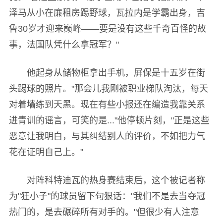
泽马从小在廉租房踢野球，瓦拉内是学霸出身，吉
鲁30岁才迎来巅峰——要是没有这些千奇百怪的故
事，法国队凭什么拿冠军？"
他起身从储物柜拿出手机，屏保是十五岁在街
头踢球的照片。"那会儿我刚被职业梯队淘汰，每天
对着墙练到天黑。现在有些小报还在编造我靠关系
进青训的谣言，可笑的是..."他停顿片刻，"正是这些
恶意让我明白，与其纠结别人的评价，不如把力气
花在证明自己上。"
对阵科特迪瓦的热身赛结束后，这个被记者称
为"狂小子"的球员留下句狠话："我们不是去当夺冠
热门的，是去碾碎所有对手的。"但很少有人注意