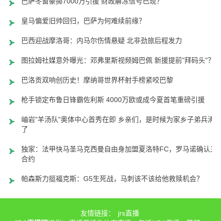
巴萨冬窗豪掷7000万引援 财政解冻信号已现？
皇马偏爱旧帅回归，巴萨为何难续前缘？
巴西迎战摩洛哥：内马尔伤情悬疑 北非劲旅后程发力
图拉姆社媒意外曝光：邓弗里斯视频姆巴佩 新援提前"拜码头"？
巴洛贡双响创历史！摩纳哥世界杯射手榜紧咬巴黎
枪手锁定布鲁日锋霸佐利斯 4000万欧或成今夏首笔重磅引援
岫岩"羊汤队"奥体中心首秀在即 乡亲们，是时候为家乡子弟兵沸
了
独家：法甲快马圣马克西曼自由身加盟夏洛特FC，罗马诺确认三
合约
帕森斯力挺福克斯：G5生死战，马刺该不该给他救赎机会？
友情链接：
jrs直播