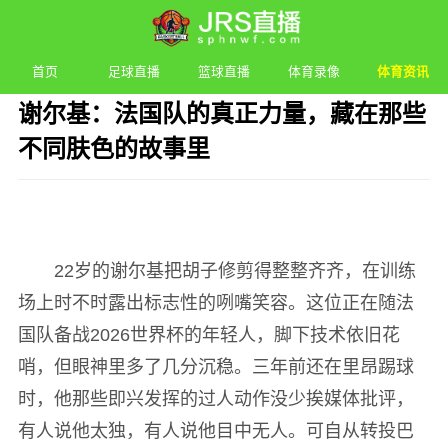
首页
足球直播
篮球直播
体育录像
体育资讯
谢尔基：法国队的真正力量，藏在那些
不同肤色的故事里
发布时间：2026年06月13日 22:25 阅读：
2 次
22岁的谢尔基把胡子修剪得整整齐齐，在训练
场上时不时露出标志性的咧嘴笑容。这位正在随法
国队备战2026世界杯的年轻人，脚下技术依旧花
哨，但眼神里多了几分沉稳。三年前还在里昂踢球
时，他那些即兴发挥的过人动作没少挨媒体批评，
有人说他太独，有人说他目中无人。可自从转投巴