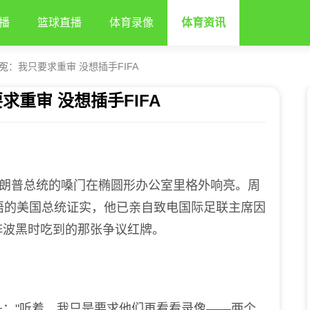
播
篮球直播
体育录像
体育资讯
：我只要求重审 没想插手FIFA
重审 没想插手FIFA
朗普总统的嗓门在椭圆形办公室里格外响亮。周
语的美国总统证实，他已亲自致电国际足联主席因
阵波黑时吃到的那张争议红牌。
"听着，我只是要求他们再看看录像——两个