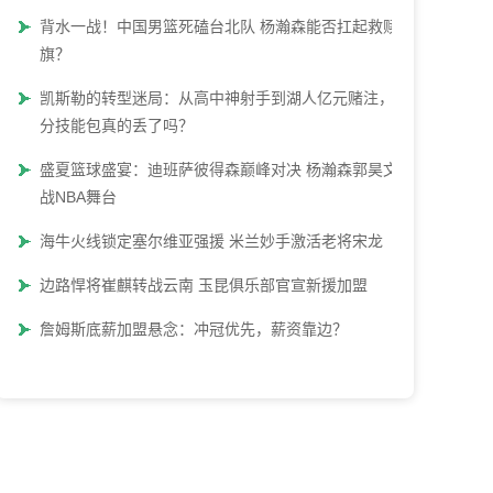
背水一战！中国男篮死磕台北队 杨瀚森能否扛起救赎大
旗？
凯斯勒的转型迷局：从高中神射手到湖人亿元赌注，三
分技能包真的丢了吗？
盛夏篮球盛宴：迪班萨彼得森巅峰对决 杨瀚森郭昊文再
战NBA舞台
海牛火线锁定塞尔维亚强援 米兰妙手激活老将宋龙
边路悍将崔麒转战云南 玉昆俱乐部官宣新援加盟
詹姆斯底薪加盟悬念：冲冠优先，薪资靠边？