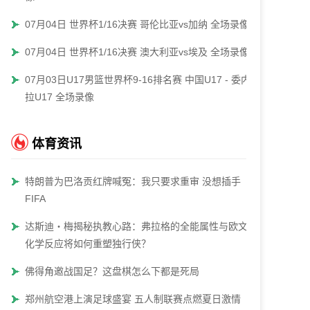
07月04日 世界杯1/16决赛 哥伦比亚vs加纳 全场录像
07月04日 世界杯1/16决赛 澳大利亚vs埃及 全场录像
07月03日U17男篮世界杯9-16排名赛 中国U17 - 委内瑞
拉U17 全场录像
体育资讯
特朗普为巴洛贡红牌喊冤：我只要求重审 没想插手
FIFA
达斯迪・梅揭秘执教心路：弗拉格的全能属性与欧文的
化学反应将如何重塑独行侠？
佛得角邀战国足？这盘棋怎么下都是死局
郑州航空港上演足球盛宴 五人制联赛点燃夏日激情