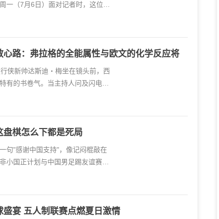
周一（7月6日）面对记者时，这位素
教心路：弗拉格的全能属性与欧文的化学反应将
独行侠新帅达斯迪・梅坐在镜头前，西
特有的书卷气。当主持人问及闪电般
这盘棋怎么下都是死局
一句"感谢中国支持"，像记闷棍敲在
非小国正计划与中国男足踢友谊赛。
球盛宴 五人制联赛点燃夏日激情