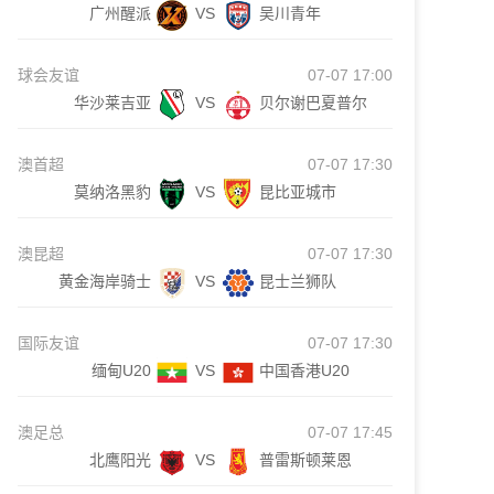
广州醒派
VS
吴川青年
球会友谊
07-07 17:00
华沙莱吉亚
VS
贝尔谢巴夏普尔
澳首超
07-07 17:30
莫纳洛黑豹
VS
昆比亚城市
澳昆超
07-07 17:30
黄金海岸骑士
VS
昆士兰狮队
国际友谊
07-07 17:30
缅甸U20
VS
中国香港U20
澳足总
07-07 17:45
北鹰阳光
VS
普雷斯顿莱恩