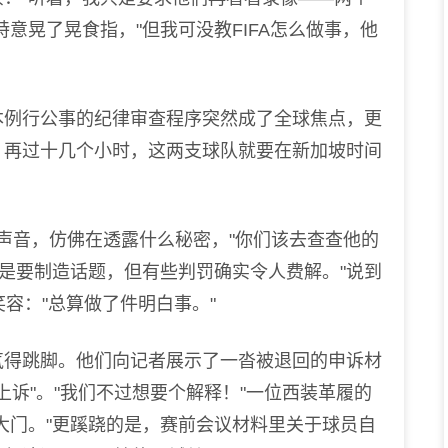
意晃了晃食指，"但我可没教FIFA怎么做事，他
例行公事的纪律审查程序突然成了全球焦点，更
，再过十几个小时，这两支球队就要在新加坡时间
低声音，仿佛在透露什么秘密，"你们该去查查他的
不是要制造话题，但有些判罚确实令人费解。"说到
笑容："总算做了件明白事。"
得跳脚。他们向记者展示了一沓被退回的申诉材
上诉"。"我们不过想要个解释！"一位西装革履的
大门。"更蹊跷的是，赛前会议材料里关于球员自