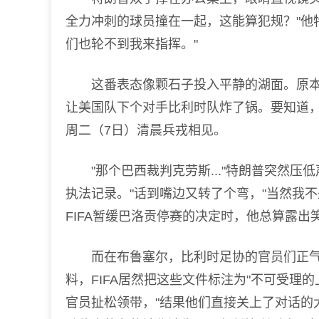
全力冲刺的球员撞在一起，这能算犯规？"他特
们也轮不到我来指挥。"
这番表态像颗石子投入平静的湖面。原本
让美国队下个对手比利时队炸了锅。要知道
周二（7日）清晨兵戎相见。
"那个巴西裁判克劳斯..."特朗普突然压
执法记录。"话到嘴边又转了个弯，"当然我
FIFA暂缓巴洛贡停赛的决定时，他总算露出
而在布鲁塞尔，比利时足协的官员们正气
料，FIFA居然把这些文件标注为"不可受理的
官员扯松领带，"结果他们直接关上了对话的