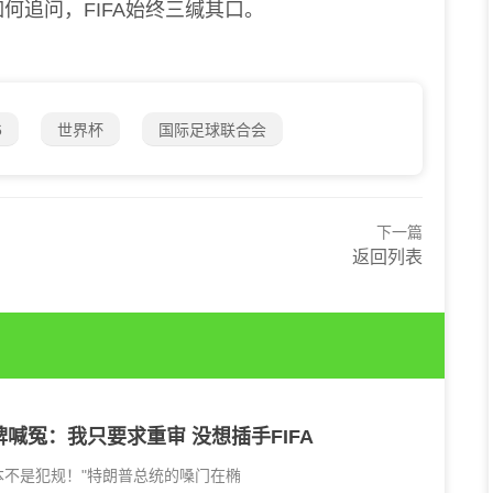
何追问，FIFA始终三缄其口。
6
世界杯
国际足球联合会
下一篇
返回列表
喊冤：我只要求重审 没想插手FIFA
本不是犯规！"特朗普总统的嗓门在椭