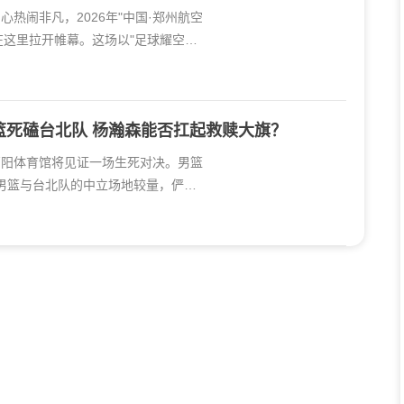
心热闹非凡，2026年"中国·郑州航空
在这里拉开帷幕。这场以"足球耀空港·
篮死磕台北队 杨瀚森能否扛起救赎大旗？
高阳体育馆将见证一场生死对决。男篮
男篮与台北队的中立场地较量，俨然