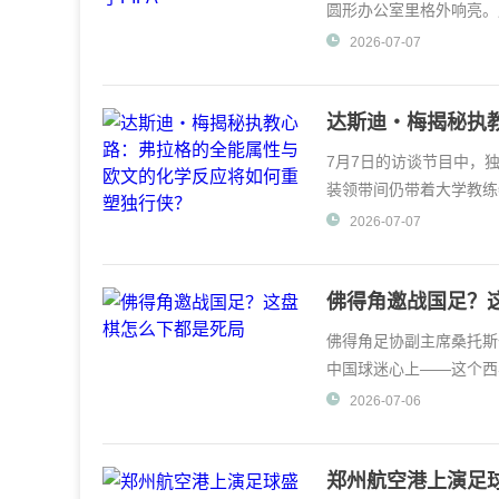
圆形办公室里格外响亮。
来快人快语的美国总统证
2026-07-07
达斯迪・梅揭秘执
如何重塑独行侠？
7月7日的访谈节目中，
装领带间仍带着大学教练
的NBA转型时，他下
2026-07-07
佛得角邀战国足？
佛得角足协副主席桑托斯
中国球迷心上——这个西
谁能
2026-07-06
郑州航空港上演足