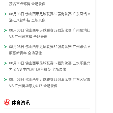
茂名市点都得 全场录像
08月03日 佛山西甲足球联赛32强淘汰赛 广东凤铝 VS
湛江八部科技 全场录像
08月03日 佛山西甲足球联赛32强淘汰赛 广州蜀地红
VS 广州戴拿模 全场录像
08月03日 佛山西甲足球联赛32强淘汰赛 广州求信 VS
顺德新青年 全场录像
08月03日 佛山西甲足球联赛32强淘汰赛 三水乐民兴健
力宝 VS 中国澳门澳科精英 全场录像
08月03日 佛山西甲足球联赛32强淘汰赛 广东客家青年
VS 广州英华思力U17 全场录像
体育资讯