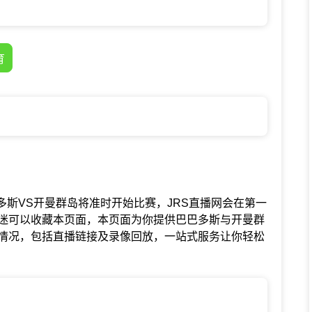
育
赛中巴巴多斯VS开曼群岛将准时开始比赛，JRS直播网会在第一
迷可以收藏本页面，本页面为你提供巴巴多斯与开曼群
情况，包括直播链接及录像回放，一站式服务让你轻松