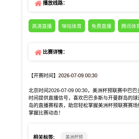
播放线路：
高清直播
咪咕体育
免费直播
腾讯体
比赛详情：
【开赛时间】
2026-07-09 00:30
北京时间2026-07-09 00:30，美洲杯预联
时间提供直播信号，喜欢巴巴多斯与开曼群岛的球
岛的直播赛程表，助您轻松掌握美洲杯预联赛赛场
掌握比赛动态！
美洲杯预
相关标签: