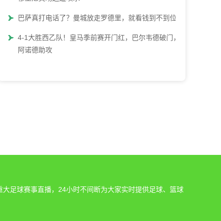
巴萨真打电话了？曼城放走罗德里，就看钱到不到位
4-1大胜西乙队！皇马季前赛开门红，巴尔韦德破门，
阿诺德助攻
重大足球赛事直播，24小时不间断为大家实时提供足球、篮球
。