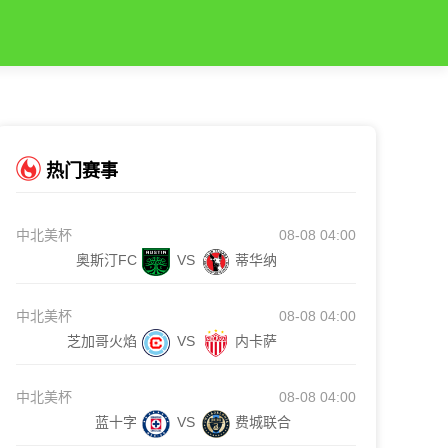
热门赛事
中北美杯
08-08 04:00
奥斯汀FC
VS
蒂华纳
中北美杯
08-08 04:00
芝加哥火焰
VS
内卡萨
中北美杯
08-08 04:00
蓝十字
VS
费城联合