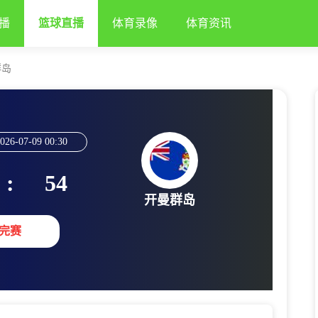
播
篮球直播
体育录像
体育资讯
群岛
026-07-09 00:30
:
54
开曼群岛
完赛