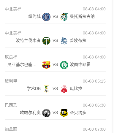
中北美杯
08-08 04:00
纽约城
VS
桑托斯拉古纳
中北美杯
08-08 04:00
波特兰伐木者
VS
普埃布拉
厄瓜杯
08-08 04:00
瓜亚基尔巴塞罗那
VS
波图维耶霍
玻利甲
08-08 05:15
学术DB
VS
瓜比拉
巴西乙
08-08 06:30
欧帕尔利奥
VS
圣贝纳多
加拿职
08-08 07:00