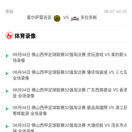
墨联
08-07 10:15
富尔萨雷吉亚
VS
多拉多斯
体育录像
08月04日 佛山西甲足球联赛32强淘汰赛 贪玩游戏 VS 美的薪火 
场录像
08月04日 佛山西甲足球联赛32强淘汰赛 肇庆恒骏成 VS 三七互娱
全场录像
08月04日 佛山西甲足球联赛32强淘汰赛 广东西南建设 VS 香港圣
徒 全场录像
08月04日 佛山西甲足球联赛32强淘汰赛 藝品高國際 VS 湛江狂狼
粵辉能源 全场录像
08月03日 佛山西甲足球联赛32强淘汰赛 大塘控股 VS 茂名市点都
得 全场录像