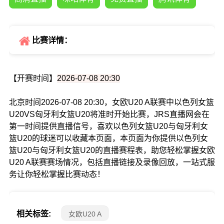
比赛详情：
【开赛时间】
2026-07-08 20:30
北京时间2026-07-08 20:30，女欧U20 A联赛中以色列女篮
U20VS匈牙利女篮U20将准时开始比赛，JRS直播网会在
第一时间提供直播信号，喜欢以色列女篮U20与匈牙利女
篮U20的球迷可以收藏本页面，本页面为你提供以色列女
篮U20与匈牙利女篮U20的直播赛程表，助您轻松掌握女欧
U20 A联赛赛场情况，包括直播链接及录像回放，一站式服
务让你轻松掌握比赛动态！
相关标签:
女欧U20 A