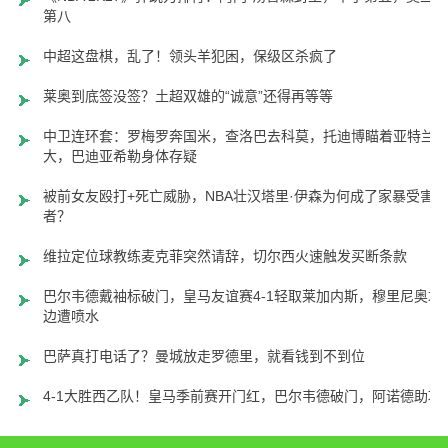
第八
中超这盘棋，乱了！领头羊犯困，保级区杀疯了
莱奥到底签没签？土超双雄的“诚意”还得再等等
中卫连环套：罗梅罗奔国米，查洛巴去科莫，托迪博瞄着亚特兰
大，巴迪亚希勒身体存疑
被前女友殴打+死亡威胁，NBA壮汉塔里·伊森为何成了家暴受害
者？
维拉定位球教练麦克菲突然请辞，切尔西火速触发买断条款
巴尔韦德戴袖标破门，皇马友谊赛4-1轻取莱加内斯，穆里尼奥场
边遭喷水
巴萨真打电话了？曼城放走罗德里，就看钱到不到位
4-1大胜西乙队！皇马季前赛开门红，巴尔韦德破门，阿诺德助攻