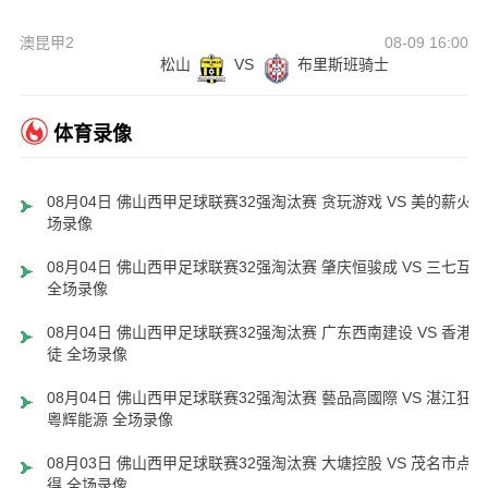
澳昆甲2
08-09 16:00
松山
VS
布里斯班骑士
体育录像
08月04日 佛山西甲足球联赛32强淘汰赛 贪玩游戏 VS 美的薪火 
场录像
08月04日 佛山西甲足球联赛32强淘汰赛 肇庆恒骏成 VS 三七互娱
全场录像
08月04日 佛山西甲足球联赛32强淘汰赛 广东西南建设 VS 香港圣
徒 全场录像
08月04日 佛山西甲足球联赛32强淘汰赛 藝品高國際 VS 湛江狂狼
粵辉能源 全场录像
08月03日 佛山西甲足球联赛32强淘汰赛 大塘控股 VS 茂名市点都
得 全场录像