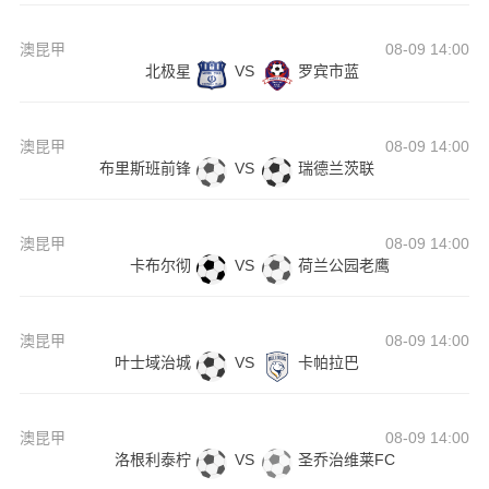
澳昆甲
08-09 14:00
北极星
VS
罗宾市蓝
澳昆甲
08-09 14:00
布里斯班前锋
VS
瑞德兰茨联
澳昆甲
08-09 14:00
卡布尔彻
VS
荷兰公园老鹰
澳昆甲
08-09 14:00
叶士域治城
VS
卡帕拉巴
澳昆甲
08-09 14:00
洛根利泰柠
VS
圣乔治维莱FC