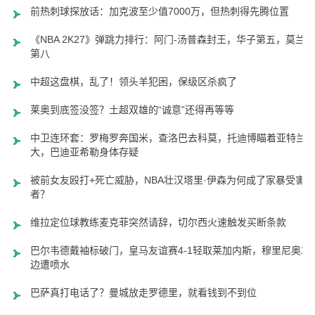
前热刺球探放话：加克波至少值7000万，但热刺得先腾位置
《NBA 2K27》弹跳力排行：阿门-汤普森封王，华子第五，莫兰特
第八
中超这盘棋，乱了！领头羊犯困，保级区杀疯了
莱奥到底签没签？土超双雄的“诚意”还得再等等
中卫连环套：罗梅罗奔国米，查洛巴去科莫，托迪博瞄着亚特兰
大，巴迪亚希勒身体存疑
被前女友殴打+死亡威胁，NBA壮汉塔里·伊森为何成了家暴受害
者？
维拉定位球教练麦克菲突然请辞，切尔西火速触发买断条款
巴尔韦德戴袖标破门，皇马友谊赛4-1轻取莱加内斯，穆里尼奥场
边遭喷水
巴萨真打电话了？曼城放走罗德里，就看钱到不到位