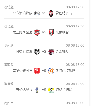
澳塔超
08-08 12:30
金布洛治狮队
VS
霍巴特斑马
澳塔超
08-08 12:30
尤立维斯图尼
VS
东南联合
澳南超
08-08 13:00
阿德莱德城
VS
普雷福特
澳南超
08-08 13:00
克罗伊登国王
VS
斯特尔特狮队
澳首超
08-08 13:00
布伦达贝拉
VS
塔格拉诺联
澳西甲
08-08 13:00