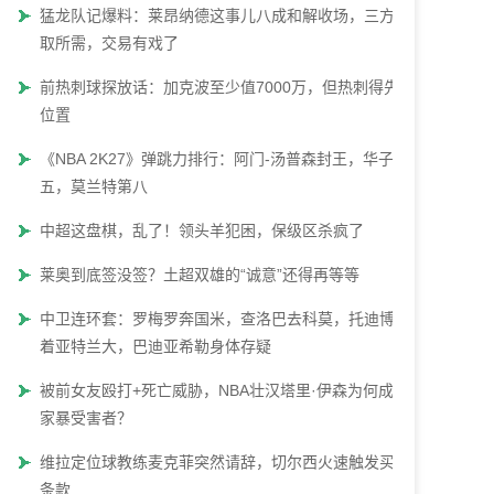
猛龙队记爆料：莱昂纳德这事儿八成和解收场，三方各
取所需，交易有戏了
前热刺球探放话：加克波至少值7000万，但热刺得先腾
位置
《NBA 2K27》弹跳力排行：阿门-汤普森封王，华子第
五，莫兰特第八
中超这盘棋，乱了！领头羊犯困，保级区杀疯了
莱奥到底签没签？土超双雄的“诚意”还得再等等
中卫连环套：罗梅罗奔国米，查洛巴去科莫，托迪博瞄
着亚特兰大，巴迪亚希勒身体存疑
被前女友殴打+死亡威胁，NBA壮汉塔里·伊森为何成了
家暴受害者？
维拉定位球教练麦克菲突然请辞，切尔西火速触发买断
条款