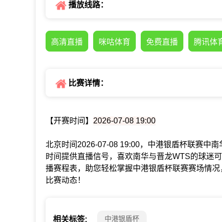
播放线路：
高清直播
咪咕体育
免费直播
腾讯体
比赛详情：
【开赛时间】
2026-07-08 19:00
北京时间2026-07-08 19:00，中港银盾杯联
时间提供直播信号，喜欢南华与晋龙WTS的球迷
播赛程表，助您轻松掌握中港银盾杯联赛赛场情况
比赛动态！
中港银盾杯
相关标签: