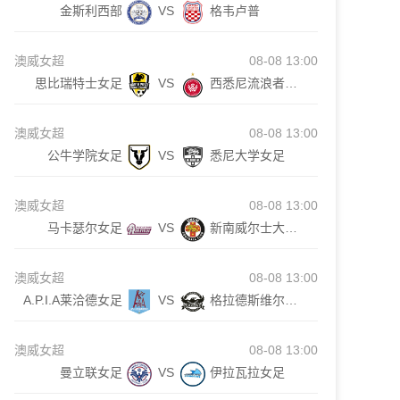
金斯利西部
VS
格韦卢普
澳威女超
08-08 13:00
思比瑞特士女足
VS
西悉尼流浪者女足B队
澳威女超
08-08 13:00
公牛学院女足
VS
悉尼大学女足
澳威女超
08-08 13:00
马卡瑟尔女足
VS
新南威尔士大学女足
澳威女超
08-08 13:00
A.P.I.A莱洽德女足
VS
格拉德斯维尔乌鸦女足
澳威女超
08-08 13:00
曼立联女足
VS
伊拉瓦拉女足