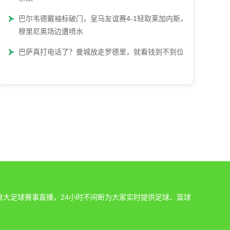
巴尔韦德戴袖标破门，皇马友谊赛4-1轻取莱加内斯，
穆里尼奥场边遭喷水
巴萨真打电话了？曼城放走罗德里，就看钱到不到位
重大足球赛事直播，24小时不间断为大家实时提供足球、篮球
。