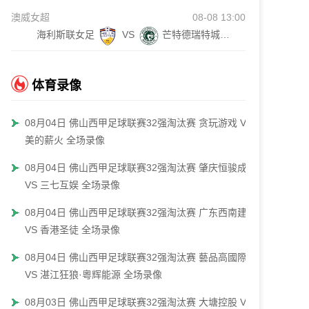
澳威女超
08-08 13:00
海利斯联女足
VS
芒特德瑞特城女足
体育录像
08月04日 佛山西甲足球联赛32强淘汰赛 贪玩游戏 VS
美的薪火 全场录像
08月04日 佛山西甲足球联赛32强淘汰赛 肇庆恒骏成
VS 三七互娱 全场录像
08月04日 佛山西甲足球联赛32强淘汰赛 广东西南建设
VS 香港圣徒 全场录像
08月04日 佛山西甲足球联赛32强淘汰赛 藝品高國際
VS 湛江狂狼·粵辉能源 全场录像
08月03日 佛山西甲足球联赛32强淘汰赛 大塘控股 VS