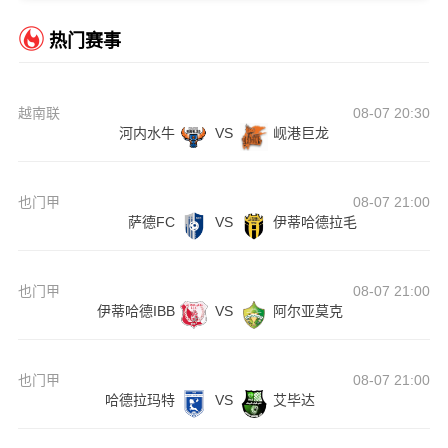
热门赛事
越南联
08-07 20:30
河内水牛
VS
岘港巨龙
也门甲
08-07 21:00
萨德FC
VS
伊蒂哈德拉毛
也门甲
08-07 21:00
伊蒂哈德IBB
VS
阿尔亚莫克
也门甲
08-07 21:00
哈德拉玛特
VS
艾毕达