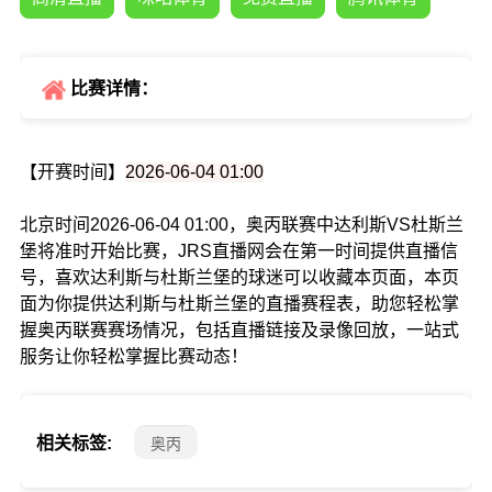
比赛详情：
【开赛时间】
2026-06-04 01:00
北京时间2026-06-04 01:00，奥丙联赛中达利斯VS杜斯兰
堡将准时开始比赛，JRS直播网会在第一时间提供直播信
号，喜欢达利斯与杜斯兰堡的球迷可以收藏本页面，本页
面为你提供达利斯与杜斯兰堡的直播赛程表，助您轻松掌
握奥丙联赛赛场情况，包括直播链接及录像回放，一站式
服务让你轻松掌握比赛动态！
相关标签:
奥丙