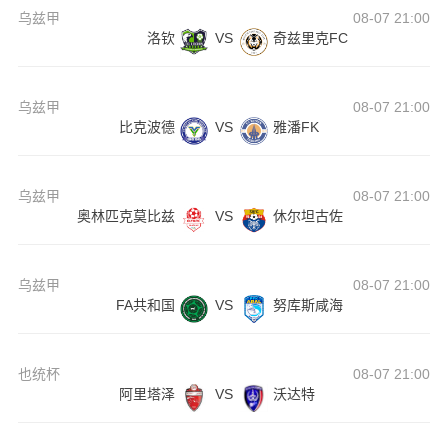
乌兹甲
08-07 21:00
洛钦
VS
奇兹里克FC
乌兹甲
08-07 21:00
比克波德
VS
雅潘FK
乌兹甲
08-07 21:00
奥林匹克莫比兹
VS
休尔坦古佐
乌兹甲
08-07 21:00
FA共和国
VS
努库斯咸海
也统杯
08-07 21:00
阿里塔泽
VS
沃达特