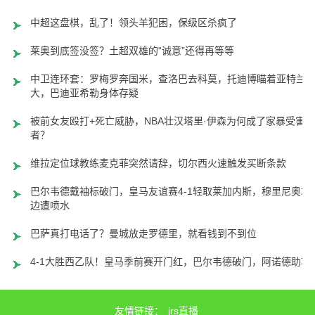
中超这盘棋，乱了！领头羊犯困，保级区杀疯了
莱奥到底签没签？土超双雄的“诚意”还得再等等
中卫连环套：罗梅罗奔国米，查洛巴去科莫，托迪博瞄着亚特兰
大，巴迪亚希勒身体存疑
被前女友殴打+死亡威胁，NBA壮汉塔里·伊森为何成了家暴受害
者？
维拉定位球教练麦克菲突然请辞，切尔西火速触发买断条款
巴尔韦德戴袖标破门，皇马友谊赛4-1轻取莱加内斯，穆里尼奥场
边遭喷水
巴萨真打电话了？曼城放走罗德里，就看钱到不到位
4-1大胜西乙队！皇马季前赛开门红，巴尔韦德破门，阿诺德助攻
友情链接：
jrs直播