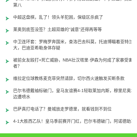
第八
中超这盘棋，乱了！领头羊犯困，保级区杀疯了
莱奥到底签没签？土超双雄的“诚意”还得再等等
中卫连环套：罗梅罗奔国米，查洛巴去科莫，托迪博瞄着亚特兰
大，巴迪亚希勒身体存疑
被前女友殴打+死亡威胁，NBA壮汉塔里·伊森为何成了家暴受害
者？
维拉定位球教练麦克菲突然请辞，切尔西火速触发买断条款
巴尔韦德戴袖标破门，皇马友谊赛4-1轻取莱加内斯，穆里尼奥场
边遭喷水
巴萨真打电话了？曼城放走罗德里，就看钱到不到位
4-1大胜西乙队！皇马季前赛开门红，巴尔韦德破门，阿诺德助攻