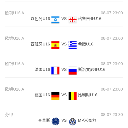
欧锦U16 A
08-07 23:00
以色列U16
VS
格鲁吉亚U16
欧锦U16 A
08-07 23:00
西班牙U16
VS
希腊U16
欧锦U16 A
08-07 23:00
法国U16
VS
斯洛文尼亚U16
欧锦U16 A
08-07 23:00
德国U16
VS
比利时U16
芬甲
08-07 23:30
查普斯
VS
MP米克力