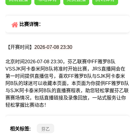
比赛详情：
【开赛时间】
2026-07-08 23:30
北京时间2026-07-08 23:30，芬乙联赛中FF雅罗B队
VSSJK阿卡泰米阿B队将准时开始比赛，JRS直播网会在
第一时间提供直播信号，喜欢FF雅罗B队与SJK阿卡泰米
阿B队的球迷可以收藏本页面，本页面为你提供FF雅罗B队
与SJK阿卡泰米阿B队的直播赛程表，助您轻松掌握芬乙联
赛赛场情况，包括直播链接及录像回放，一站式服务让你
轻松掌握比赛动态！
相关标签:
芬乙