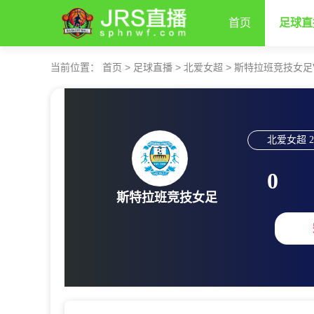
首页
足球直
当前位置：
首页
>
足球直播
>
北爱女超
>
斯特拉班竞技女足
北爱女超
2
0
斯特拉班竞技女足