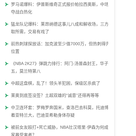
罗马诺爆料：伊普斯维奇正式报价帕拉西奥斯，中场争
夺战白热化
猛龙队记爆料：莱昂纳德这事儿八成和解收场，三方各
取所需，交易有戏了
前热刺球探放话：加克波至少值7000万，但热刺得先腾
位置
《NBA 2K27》弹跳力排行：阿门-汤普森封王，华子第
五，莫兰特第八
中超这盘棋，乱了！领头羊犯困，保级区杀疯了
莱奥到底签没签？土超双雄的“诚意”还得再等等
中卫连环套：罗梅罗奔国米，查洛巴去科莫，托迪博瞄
着亚特兰大，巴迪亚希勒身体存疑
被前女友殴打+死亡威胁，NBA壮汉塔里·伊森为何成了
家暴受害者？