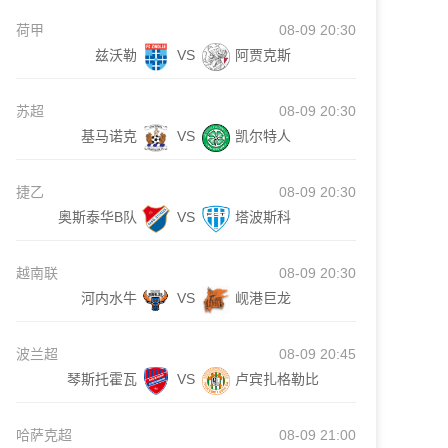
荷甲
08-09 20:30
兹沃勒
VS
阿贾克斯
苏超
08-09 20:30
基马诺克
VS
凯尔特人
捷乙
08-09 20:30
奥斯泰华B队
VS
塔波斯科
越南联
08-09 20:30
河内水牛
VS
岘港巨龙
波兰超
08-09 20:45
琴斯托霍瓦
VS
卢宾扎格勒比
哈萨克超
08-09 21:00