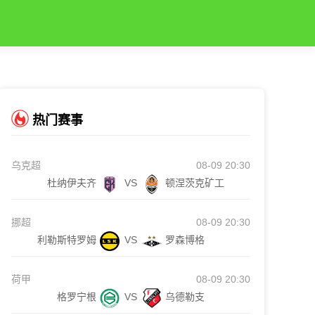
热门赛事
乌克超
08-09 20:30
杜纳伊夫齐
VS
顿涅茨克矿工
挪超
08-09 20:30
利勒斯特罗姆
VS
罗森博格
荷甲
08-09 20:30
格罗宁根
VS
乌德勒支