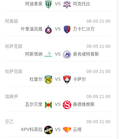
阿迪拿奥
VS
阿克托比
阿美超
08-09 21:00
叶里温凤凰
VS
万卡仁沙万
哈萨克超
08-09 21:00
阿斯塔纳
VS
奥肯咸特普斯
哈萨克超
08-09 21:00
杜堡尔
VS
卡萨尔
瑞典甲
08-09 21:00
瓦尔贝里
VS
桑德维根斯
芬乙
08-09 21:00
KPV科高拉
VS
云塔