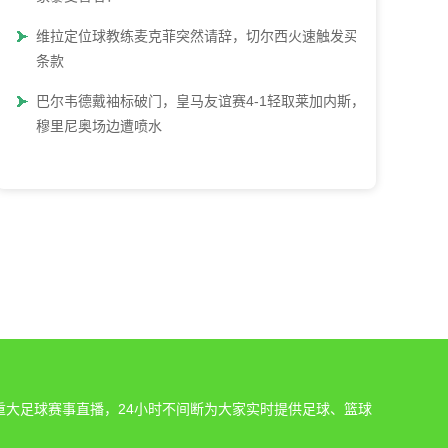
维拉定位球教练麦克菲突然请辞，切尔西火速触发买断
条款
巴尔韦德戴袖标破门，皇马友谊赛4-1轻取莱加内斯，
穆里尼奥场边遭喷水
重大足球赛事直播，24小时不间断为大家实时提供足球、篮球