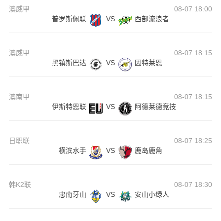
澳威甲
08-07 18:00
普罗斯佩联
VS
西部流浪者
澳威甲
08-07 18:15
黑镇斯巴达
VS
因特莱恩
澳南甲
08-07 18:15
伊斯特恩联
VS
阿德莱德竞技
日职联
08-07 18:25
横滨水手
VS
鹿岛鹿角
韩K2联
08-07 18:30
忠南牙山
VS
安山小绿人