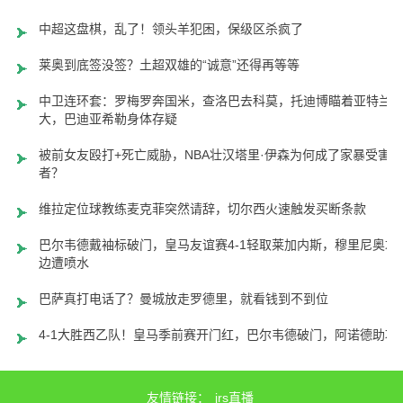
中超这盘棋，乱了！领头羊犯困，保级区杀疯了
莱奥到底签没签？土超双雄的“诚意”还得再等等
中卫连环套：罗梅罗奔国米，查洛巴去科莫，托迪博瞄着亚特兰
大，巴迪亚希勒身体存疑
被前女友殴打+死亡威胁，NBA壮汉塔里·伊森为何成了家暴受害
者？
维拉定位球教练麦克菲突然请辞，切尔西火速触发买断条款
巴尔韦德戴袖标破门，皇马友谊赛4-1轻取莱加内斯，穆里尼奥场
边遭喷水
巴萨真打电话了？曼城放走罗德里，就看钱到不到位
4-1大胜西乙队！皇马季前赛开门红，巴尔韦德破门，阿诺德助攻
友情链接：
jrs直播