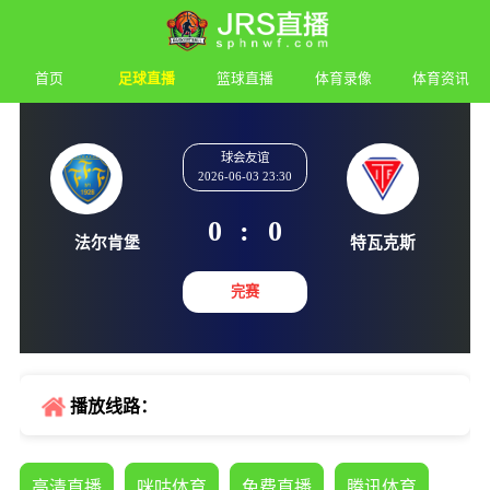
首页
足球直播
篮球直播
体育录像
体育资讯
球会友谊
2026-06-03 23:30
0
:
0
法尔肯堡
特瓦克
完赛
播放线路：
高清直播
咪咕体育
免费直播
腾讯体育