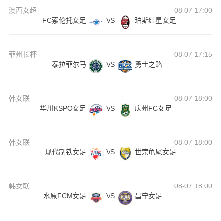
澳西女超
08-07 17:00
FC索伦托女足
VS
珀斯红星女足
菲州长杯
08-07 17:15
泰拉菲尔马
VS
勇士之路
韩女联
08-07 18:00
华川KSPO女足
VS
庆州FC女足
韩女联
08-07 18:00
现代制铁女足
VS
世宗龟尾女足
韩女联
08-07 18:00
水原FCM女足
VS
昌宁女足