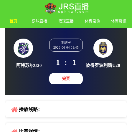
首页
足球直播
篮球直播
体育录像
体育资讯
里约甲
2026-06-04 01:45
1
:
1
阿特苏尔U20
彼得罗波利
完赛
播放线路：
比赛详情：