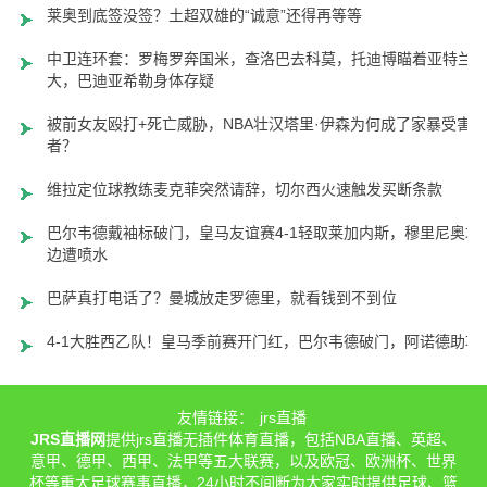
莱奥到底签没签？土超双雄的“诚意”还得再等等
中卫连环套：罗梅罗奔国米，查洛巴去科莫，托迪博瞄着亚特兰
大，巴迪亚希勒身体存疑
被前女友殴打+死亡威胁，NBA壮汉塔里·伊森为何成了家暴受害
者？
维拉定位球教练麦克菲突然请辞，切尔西火速触发买断条款
巴尔韦德戴袖标破门，皇马友谊赛4-1轻取莱加内斯，穆里尼奥场
边遭喷水
巴萨真打电话了？曼城放走罗德里，就看钱到不到位
4-1大胜西乙队！皇马季前赛开门红，巴尔韦德破门，阿诺德助攻
友情链接：
jrs直播
JRS直播网
提供jrs直播无插件体育直播，包括NBA直播、英超、
意甲、德甲、西甲、法甲等五大联赛，以及欧冠、欧洲杯、世界
杯等重大足球赛事直播，24小时不间断为大家实时提供足球、篮