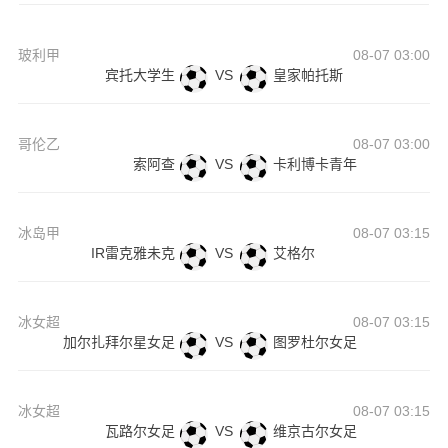
玻利甲
08-07 03:00
宾托大学生
VS
皇家帕托斯
哥伦乙
08-07 03:00
索阿查
VS
卡利博卡青年
冰岛甲
08-07 03:15
IR雷克雅未克
VS
艾格尔
冰女超
08-07 03:15
加尔扎拜尔星女足
VS
图罗杜尔女足
冰女超
08-07 03:15
瓦路尔女足
VS
维京古尔女足