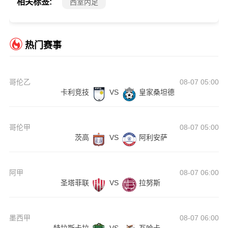
相关标签:
西室内足
热门赛事
哥伦乙
08-07 05:00
卡利竞技
VS
皇家桑坦德
哥伦甲
08-07 05:00
茨高
VS
阿利安萨
阿甲
08-07 06:00
圣塔菲联
VS
拉努斯
墨西甲
08-07 06:00