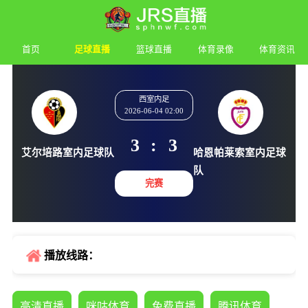
首页
足球直播
篮球直播
体育录像
体育资讯
西室内足
2026-06-04 02:00
3
:
3
艾尔培路室内足球队
哈恩帕莱索
队
完赛
播放线路：
高清直播
咪咕体育
免费直播
腾讯体育