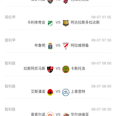
哥伦甲
08-07 07:05
卡利体育会
VS
阿古拉斯多拉达斯
玻利甲
08-07 07:30
布鲁明
VS
阿拉维预备
智利联
08-07 08:00
拉斯阿尼马斯
VS
卡斯托洛
智利联
08-07 08:00
艾斯潘诺
VS
上普恩特
智利联
08-07 08:30
奥索尔诺
VS
华尔迪维亚