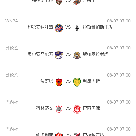
特拉斯卡拉
VS
瓦哈卡
WNBA
08-07 07:00
印第安纳狂热
VS
拉斯维加斯王牌
哥伦乙
08-07 07:00
奥尔索马尔索
VS
锡帕基拉老虎
哥伦乙
08-07 07:00
波哥塔
VS
利昂内斯
巴西杯
08-07 07:00
科林蒂安
VS
巴西国际
巴西杯
08-07 07:00
维多利亚
VS
巴拉纳竞技