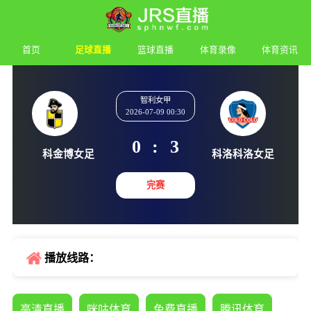
首页
足球直播
篮球直播
体育录像
体育资讯
智利女甲
2026-07-09 00:30
0
:
3
科金博女足
科洛科洛
完赛
播放线路：
高清直播
咪咕体育
免费直播
腾讯体育