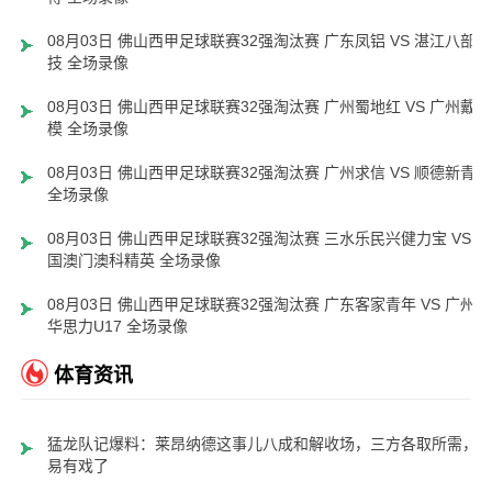
08月03日 佛山西甲足球联赛32强淘汰赛 广东凤铝 VS 湛江八部科
技 全场录像
08月03日 佛山西甲足球联赛32强淘汰赛 广州蜀地红 VS 广州戴拿
模 全场录像
08月03日 佛山西甲足球联赛32强淘汰赛 广州求信 VS 顺德新青年
全场录像
08月03日 佛山西甲足球联赛32强淘汰赛 三水乐民兴健力宝 VS 中
国澳门澳科精英 全场录像
08月03日 佛山西甲足球联赛32强淘汰赛 广东客家青年 VS 广州英
华思力U17 全场录像
体育资讯
猛龙队记爆料：莱昂纳德这事儿八成和解收场，三方各取所需，
易有戏了