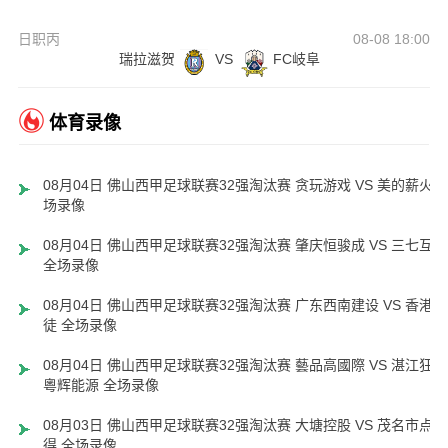
日职丙
08-08 18:00
瑞拉滋贺
VS
FC岐阜
体育录像
08月04日 佛山西甲足球联赛32强淘汰赛 贪玩游戏 VS 美的薪火 
场录像
08月04日 佛山西甲足球联赛32强淘汰赛 肇庆恒骏成 VS 三七互娱
全场录像
08月04日 佛山西甲足球联赛32强淘汰赛 广东西南建设 VS 香港圣
徒 全场录像
08月04日 佛山西甲足球联赛32强淘汰赛 藝品高國際 VS 湛江狂狼
粵辉能源 全场录像
08月03日 佛山西甲足球联赛32强淘汰赛 大塘控股 VS 茂名市点都
得 全场录像