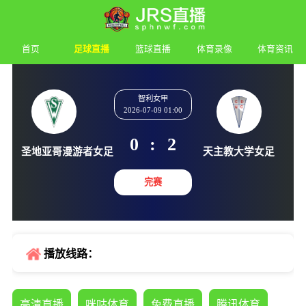
首页
足球直播
篮球直播
体育录像
体育资讯
智利女甲
2026-07-09 01:00
0
:
2
圣地亚哥漫游者女足
天主教大
完赛
播放线路：
高清直播
咪咕体育
免费直播
腾讯体育