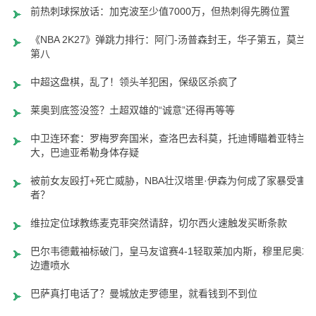
前热刺球探放话：加克波至少值7000万，但热刺得先腾位置
《NBA 2K27》弹跳力排行：阿门-汤普森封王，华子第五，莫兰特
第八
中超这盘棋，乱了！领头羊犯困，保级区杀疯了
莱奥到底签没签？土超双雄的“诚意”还得再等等
中卫连环套：罗梅罗奔国米，查洛巴去科莫，托迪博瞄着亚特兰
大，巴迪亚希勒身体存疑
被前女友殴打+死亡威胁，NBA壮汉塔里·伊森为何成了家暴受害
者？
维拉定位球教练麦克菲突然请辞，切尔西火速触发买断条款
巴尔韦德戴袖标破门，皇马友谊赛4-1轻取莱加内斯，穆里尼奥场
边遭喷水
巴萨真打电话了？曼城放走罗德里，就看钱到不到位