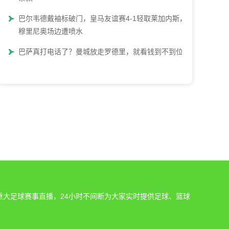
巴尔韦德戴袖标破门，皇马友谊赛4-1轻取莱加内斯，
穆里尼奥场边遭喷水
巴萨真打电话了？曼城放走罗德里，就看钱到不到位
重大足球赛事直播，24小时不间断为大家实时提供足球、篮球
。