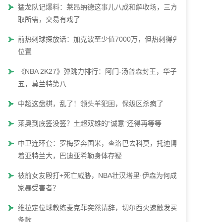
猛龙队记爆料：莱昂纳德这事儿八成和解收场，三方各
取所需，交易有戏了
前热刺球探放话：加克波至少值7000万，但热刺得先腾
位置
《NBA 2K27》弹跳力排行：阿门-汤普森封王，华子第
五，莫兰特第八
中超这盘棋，乱了！领头羊犯困，保级区杀疯了
莱奥到底签没签？土超双雄的“诚意”还得再等等
中卫连环套：罗梅罗奔国米，查洛巴去科莫，托迪博瞄
着亚特兰大，巴迪亚希勒身体存疑
被前女友殴打+死亡威胁，NBA壮汉塔里·伊森为何成了
家暴受害者？
维拉定位球教练麦克菲突然请辞，切尔西火速触发买断
条款