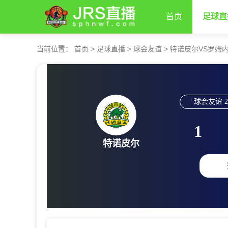
首页
足球直
当前位置：
首页
>
足球直播
>
球会友谊
>
特诺皮尔VS罗姆
球会友谊
2
1
特诺皮尔