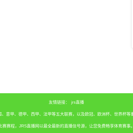
友情链接：
jrs直播
、英超、意甲、德甲、西甲、法甲等五大联赛，以及欧冠、欧洲杯、世界杯等
比赛赛程，JRS直播网以最全最新的直播信号源，让您免费畅享体育赛事