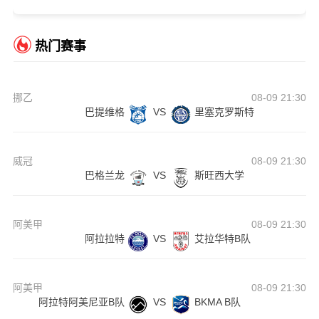
热门赛事
挪乙
08-09 21:30
巴提维格
VS
里塞克罗斯特
威冠
08-09 21:30
巴格兰龙
VS
斯旺西大学
阿美甲
08-09 21:30
阿拉拉特
VS
艾拉华特B队
阿美甲
08-09 21:30
阿拉特阿美尼亚B队
VS
BKMA B队