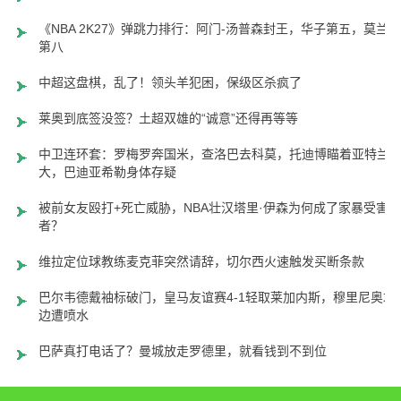
《NBA 2K27》弹跳力排行：阿门-汤普森封王，华子第五，莫兰特
第八
中超这盘棋，乱了！领头羊犯困，保级区杀疯了
莱奥到底签没签？土超双雄的“诚意”还得再等等
中卫连环套：罗梅罗奔国米，查洛巴去科莫，托迪博瞄着亚特兰
大，巴迪亚希勒身体存疑
被前女友殴打+死亡威胁，NBA壮汉塔里·伊森为何成了家暴受害
者？
维拉定位球教练麦克菲突然请辞，切尔西火速触发买断条款
巴尔韦德戴袖标破门，皇马友谊赛4-1轻取莱加内斯，穆里尼奥场
边遭喷水
巴萨真打电话了？曼城放走罗德里，就看钱到不到位