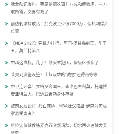
猛龙队记爆料：莱昂纳德这事儿八成和解收场，三方各
取所需，交易有戏了
前热刺球探放话：加克波至少值7000万，但热刺得先腾
位置
《NBA 2K27》弹跳力排行：阿门-汤普森封王，华子第
五，莫兰特第八
中超这盘棋，乱了！领头羊犯困，保级区杀疯了
莱奥到底签没签？土超双雄的“诚意”还得再等等
中卫连环套：罗梅罗奔国米，查洛巴去科莫，托迪博瞄
着亚特兰大，巴迪亚希勒身体存疑
被前女友殴打+死亡威胁，NBA壮汉塔里·伊森为何成了
家暴受害者？
维拉定位球教练麦克菲突然请辞，切尔西火速触发买断
条款