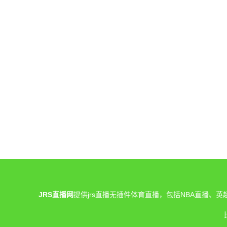
JRS直播网
提供jrs直播无插件体育直播，包括NBA直播