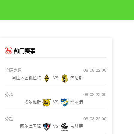
热门赛事
哈萨克超
08-08 22:00
阿拉木图凯拉特
VS
热尼斯
芬超
08-08 22:00
埃尔维斯
VS
玛丽港
芬超
08-08 22:00
图尔库国际
VS
拉赫蒂