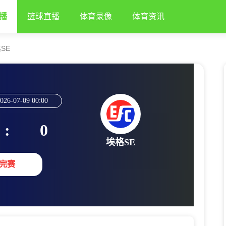
播
篮球直播
体育录像
体育资讯
SE
026-07-09 00:00
:
0
埃格SE
完赛