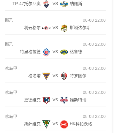
TP-47托尔尼奥
VS
纳佩斯
挪乙
08-08 22:00
利云格尔
VS
斯塔达尔斯
挪乙
08-08 22:00
特里格拉德
VS
格鲁德
冰岛甲
08-08 22:00
格洛塔
VS
特罗图尔
冰岛甲
08-08 22:00
嘉德维克
VS
维斯特瑞
冰岛甲
08-08 22:00
胡萨维克
VS
HK科帕沃格