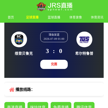
首页
足球直播
篮球直播
体育录像
体育资讯
球会友谊
2026-07-09 01:00
3
:
0
维登贝鲁克
希尔特
完赛
播放线路：
高清直播
咪咕体育
免费直播
腾讯体育