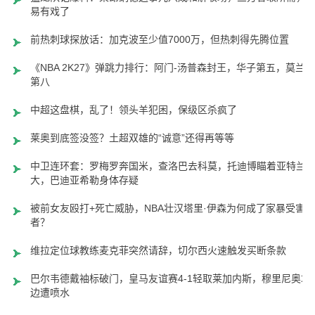
易有戏了
前热刺球探放话：加克波至少值7000万，但热刺得先腾位置
《NBA 2K27》弹跳力排行：阿门-汤普森封王，华子第五，莫兰特
第八
中超这盘棋，乱了！领头羊犯困，保级区杀疯了
莱奥到底签没签？土超双雄的“诚意”还得再等等
中卫连环套：罗梅罗奔国米，查洛巴去科莫，托迪博瞄着亚特兰
大，巴迪亚希勒身体存疑
被前女友殴打+死亡威胁，NBA壮汉塔里·伊森为何成了家暴受害
者？
维拉定位球教练麦克菲突然请辞，切尔西火速触发买断条款
巴尔韦德戴袖标破门，皇马友谊赛4-1轻取莱加内斯，穆里尼奥场
边遭喷水